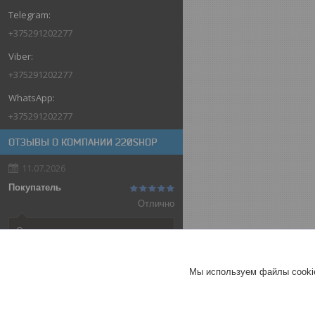
+375291202277
+375291202277
+375291202277
ОТЗЫВЫ О КОМПАНИИ 220SHOP
11.07.2026
Покупатель
Отлично
Оригинальные товары автоматов
ABB
Автоматический выключатель
Мы используем файлы cookie
ABB SH202-C32, 2P, 32А,
характеристика C, 6kA
ГЕРМАНИЯ