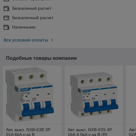
Безналиный расчет
Безналичный расчет
Наличными
Все условия оплаты
Подобные товары компании
Авт. выкл. NXB-63B 3P
Авт. выкл. NXB-63S 4P
Авт
01A 6kA х-ка B
16А 4.5kA х-ка B (R)
02A