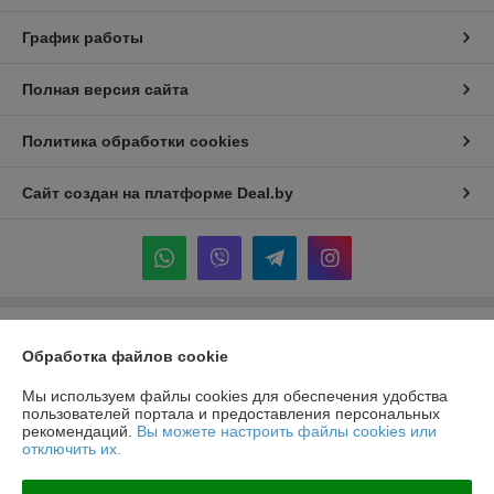
График работы
Полная версия сайта
Политика обработки cookies
Сайт создан на платформе Deal.by
Информация для покупателя
Обработка файлов cookie
Индивидуальный предприниматель:
ИП Крук Сергей Иванович
г. Минск ул. Прушинских дом 6 , кв 133
Мы используем файлы cookies для обеспечения удобства
пользователей портала и предоставления персональных
Регистрационный номер ЕГР: 193513378
рекомендаций.
Вы можете настроить файлы cookies или
отключить их.
УНП: 193513378