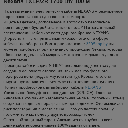
Nexans TXLP/2R 1700 Вт/ 100 м
Нагревательный электрический кабель NEXANS – безупречное
норвежское качество для вашего комфорта
Ищете надежное, долговечное и абсолютно безопасное
решение для обустройства теплого пола? Нагревательный
электрический кабель от легендарного бренда NEXANS
(Норвегия) — это признанный мировой эталон в сфере
кабельного обогрева. В интернет-магазине
220Shop.by
вы
можете приобрести оригинальную продукцию Nexans, которая
обеспечит идеальный микроклимат в вашем доме на долгие
десятилетия.
Греющие кабели серии N-HEAT идеально подходят как для
создания основного отопления, так и для комфортного
подогрева пола (под стяжку или плитку). Кроме того, они
широко применяются в системах снеготаяния на ступенях.
Почему профессионалы выбирают кабель
NEXANS
?
Уникальное безмуфтовое соединение (SPLICE). Главная
инновация компании: нагревательная жила и "холодный" конец
соединены единым неразрывным проводником. Это исключает
риск перегорания в месте стыка — самую частую причину
поломки теплых полов у других производителей.
Сплошной защитный экран. Алюминиевая трубка по всей
длине кабеля обеспечивает 100% защиту от влаги,