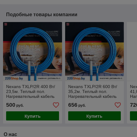
Подобные товары компании
Nexans TXLP/2R 400 Вт/
Nexans TXLP/2R 600 Вт/
Nex
23,5м. Теплый пол.
35,2м. Теплый пол.
41,
Нагревательный кабель
Нагревательный кабель
Наг
500
656
72
руб.
руб.
Купить
Купить
О нас