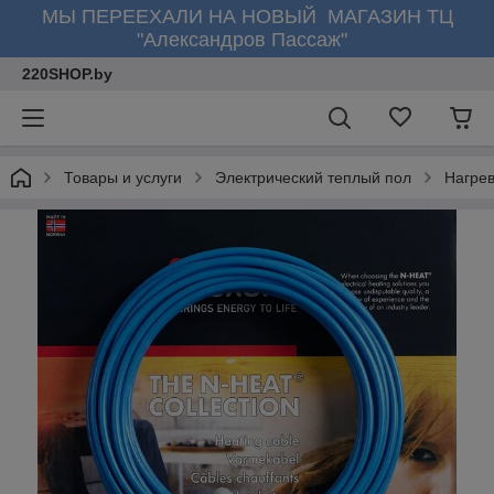
МЫ ПЕРЕЕХАЛИ НА НОВЫЙ МАГАЗИН ТЦ
"Александров Пассаж"
220SHOP.by
Товары и услуги
Электрический теплый пол
Нагре