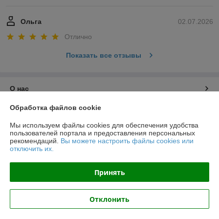
Ольга
02.07.2026
Отлично
Показать все отзывы
О нас
Обработка файлов cookie
Контакты
Мы используем файлы cookies для обеспечения удобства
пользователей портала и предоставления персональных
Доставка и оплата
рекомендаций.
Вы можете настроить файлы cookies или
отключить их.
График работы
Принять
Полная версия сайта
Отклонить
Политика обработки cookies