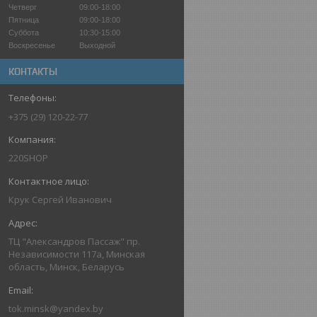
Четверг
09:00-18:00
Пятница
09:00-18:00
Суббота
10:30-15:00
Воскресенье
Выходной
КОНТАКТЫ
+375 (29) 120-22-77
220SHOP
Крук Сергей Иванович
ТЦ "Александров Пассаж" пр.
Независимости 117а, Минская
область, Минск, Беларусь
tok.minsk@yandex.by