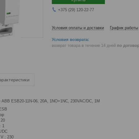
+375 (29) 120-22-77
Условия оплаты и доставки
График работы
возврат товара в течение 14 дней
по догово
арактеристики
 ABB ESB20-11N-06, 20A, 1NO+1NC, 230VAC/DC, 1M
 ESB
тор
 20
: 1
C/DC
V : 230