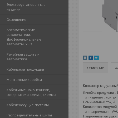
Электроустановочные
изделия
Освещение
Автоматические
выключатели,
Дифференциальные
автоматы, УЗО.
Релейная защита и
автоматика
Описание
Х
Кабельная продукция
Монтажные коробки
Контактор модульный
Кабельные наконечники,
Линейка продукции :
соединители, сжимы, клеммы
Тип изделия : контак
Номинальный ток, A :
Кабеленесущие системы
Количество модулей 
Тип напряжения : VA
Распределительные щиты
Напряжение катушки, 