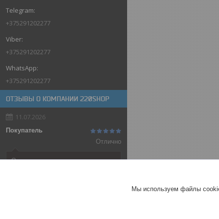
+375291202277
+375291202277
+375291202277
ОТЗЫВЫ О КОМПАНИИ 220SHOP
11.07.2026
Покупатель
Отлично
Оригинальные товары автоматов
ABB
Автоматический выключатель
Мы используем файлы cookie
ABB SH202-C32, 2P, 32А,
характеристика C, 6kA
ГЕРМАНИЯ