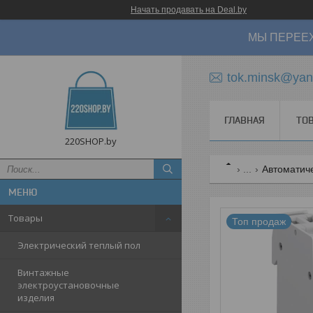
Начать продавать на Deal.by
МЫ ПЕРЕЕХ
tok.minsk@yan
ГЛАВНАЯ
ТО
220SHOP.by
...
Автоматич
Товары
Топ продаж
Электрический теплый пол
Винтажные
электроустановочные
изделия