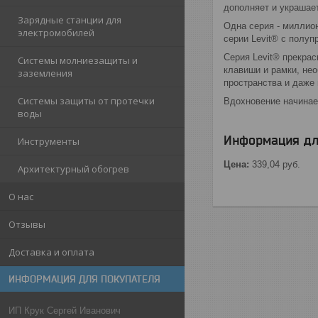
дополняет и украшае
Зарядные станции для
Одна серия - миллион
электромобилей
серии Lеvit® с полуп
Серия Levit® прекра
Системы молниезащиты и
клавиши и рамки, не
заземления
пространства и даже
Системы защиты от протечки
Вдохновение начинает
воды
Информация дл
Инструменты
Цена:
339,04
руб.
Архитектурный обогрев
О нас
Отзывы
Доставка и оплата
ИНФОРМАЦИЯ ДЛЯ ПОКУПАТЕЛЯ
ИП Крук Сергей Иванович