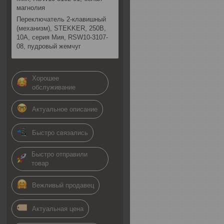
магнолия
Переключатель 2-клавишный
(механизм), STEKKER, 250В,
10А, серия Мия, RSW10-3107-
08, пудровый жемчуг
Хорошее
обслуживание
Актуальное описание
Быстро связались
Быстро отправили
товар
Вежливый продавец
Актуальная цена