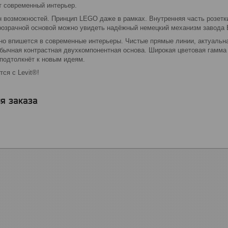
т современный интерьер.
 возможностей. Принцип LEGO даже в рамках. Внутренняя часть розетки в
розрачной основой можно увидеть надёжный немецкий механизм завода B
сно впишется в современные интерьеры. Чистые прямые линии, актуальн
обычная контрастная двухкомпонентная основа. Широкая цветовая гамма
 подтолкнёт к новым идеям.
ся с Levit®!
я заказа