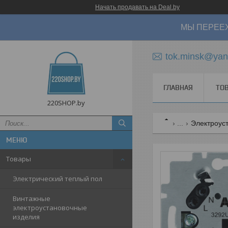
Начать продавать на Deal.by
МЫ ПЕРЕЕХ
tok.minsk@yan
ГЛАВНАЯ
ТО
220SHOP.by
...
Электроус
Товары
Электрический теплый пол
Винтажные
электроустановочные
изделия