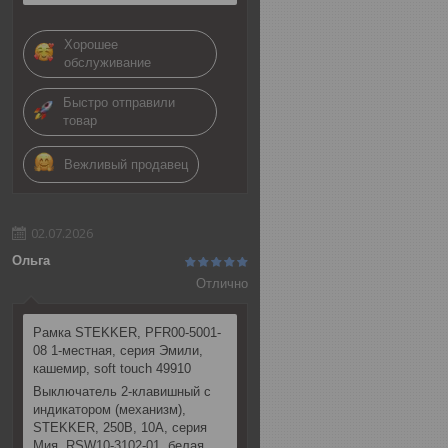
Хорошее
обслуживание
Быстро отправили
товар
Вежливый продавец
02.07.2026
Ольга
Отлично
Рамка STEKKER, PFR00-5001-
08 1-местная, серия Эмили,
кашемир, soft touch 49910
Выключатель 2-клавишный c
индикатором (механизм),
STEKKER, 250В, 10А, серия
Мия, RSW10-3102-01, белая