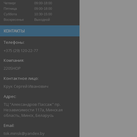
Четверг
09:00-18:00
Пятница
09:00-18:00
Суббота
10:30-15:00
Воскресенье
Выходной
КОНТАКТЫ
+375 (29) 120-22-77
220SHOP
Крук Сергей Иванович
ТЦ "Александров Пассаж" пр.
Независимости 117а, Минская
область, Минск, Беларусь
tok.minsk@yandex.by