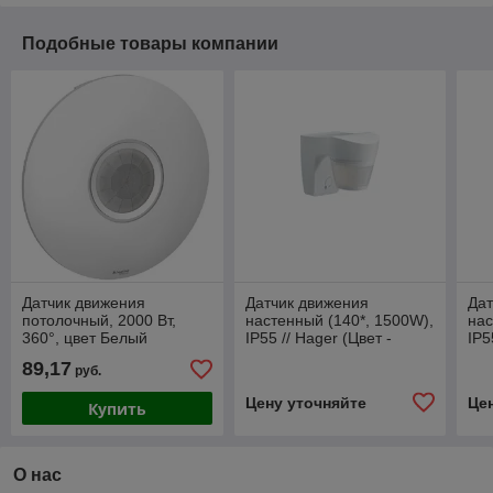
Подобные товары компании
Датчик движения
Датчик движения
Дат
потолочный, 2000 Вт,
настенный (140*, 1500W),
нас
360°, цвет Белый
IP55 // Hager (Цвет -
IP5
(Schneider Electric ATLAS
Белый)
Бе
89,17
руб.
DESIGN)
Цену уточняйте
Це
Купить
О нас