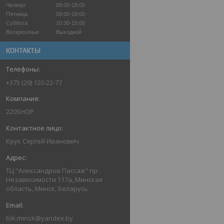
Четверг
09:00-18:00
Пятница
09:00-18:00
Суббота
10:30-15:00
Воскресенье
Выходной
КОНТАКТЫ
+375 (29) 120-22-77
220SHOP
Крук Сергей Иванович
ТЦ "Александров Пассаж" пр.
Независимости 117а, Минская
область, Минск, Беларусь
tok.minsk@yandex.by