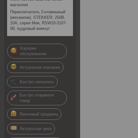
магнолия
Переключатель 2-клавишный
(механизм), STEKKER, 250В,
10А, серия Мия, RSW10-3107-
08, пудровый жемчуг
Хорошее
обслуживание
Актуальное описание
Быстро связались
Быстро отправили
товар
Вежливый продавец
Актуальная цена