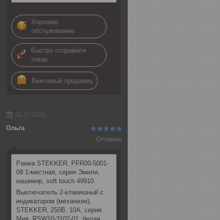
Хорошее
обслуживание
Быстро отправили
товар
Вежливый продавец
02.07.2026
Ольга
Отлично
Рамка STEKKER, PFR00-5001-
08 1-местная, серия Эмили,
кашемир, soft touch 49910
Выключатель 2-клавишный c
индикатором (механизм),
STEKKER, 250В, 10А, серия
Мия, RSW10-3102-01, белая