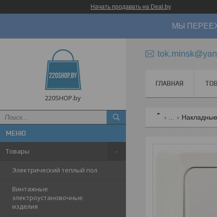
Начать продавать на Deal.by
МЫ ПЕРЕЕХ
tok.minsk@yan
ГЛАВНАЯ
ТО
220SHOP.by
...
Накладные 
Товары
Электрический теплый пол
Винтажные
электроустановочные
изделия