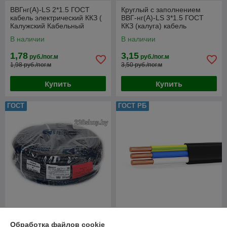
ВВГнг(А)-LS 2*1.5 ГОСТ
Круглый с заполнением
кабель электрический ККЗ (
ВВГ-нг(А)-LS 3*1.5 ГОСТ
Калужский Кабельный
ККЗ (калуга) кабель
Завод)
электрический 1м.п.
В наличии
В наличии
1,78
3,15
руб./пог.м
руб./пог.м
1,98 руб./пог.м
3,50 руб./пог.м
Купить
Купить
ГОСТ
ГОСТ РБ
Круглый с заполнением
ВВГ-нг LS 3*1.5 гост кабель
Обработка файлов cookie
ВВГ-нг(А)-LS 3*2.5 ГОСТ
электрический "Поиск-1"