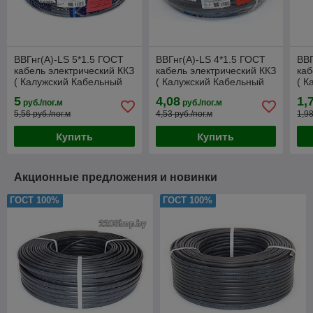
ВВГнг(А)-LS 5*1.5 ГОСТ
ВВГнг(А)-LS 4*1.5 ГОСТ
ВВГ
кабель электрический ККЗ
кабель электрический ККЗ
каб
( Калужский Кабельный
( Калужский Кабельный
( К
Завод)
Завод)
Зав
5
4,08
1,
руб./пог.м
руб./пог.м
5,56 руб./пог.м
4,53 руб./пог.м
1,98
Купить
Купить
Акционные предложения и новинки
ГОСТ 100%
ГОСТ 100%