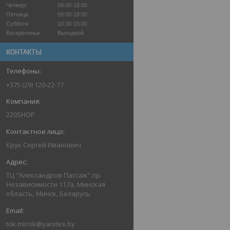
Четверг
09:00-18:00
Пятница
09:00-18:00
Суббота
10:30-15:00
Воскресенье
Выходной
КОНТАКТЫ
+375 (29) 120-22-77
220SHOP
Крук Сергей Иванович
ТЦ "Александров Пассаж" пр.
Независимости 117а, Минская
область, Минск, Беларусь
tok.minsk@yandex.by