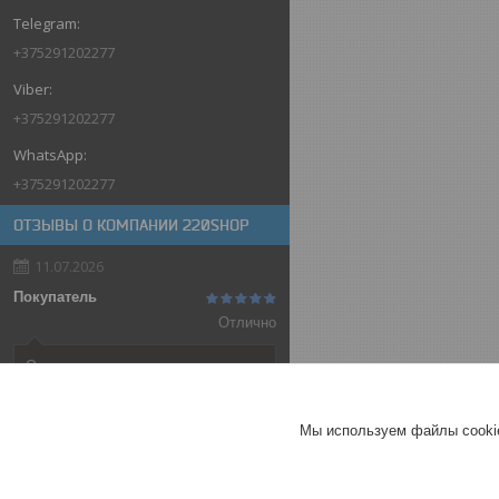
+375291202277
+375291202277
+375291202277
ОТЗЫВЫ О КОМПАНИИ 220SHOP
11.07.2026
Покупатель
Отлично
Оригинальные товары автоматов
ABB
Автоматический выключатель
Мы используем файлы cookie
ABB SH202-C32, 2P, 32А,
характеристика C, 6kA
ГЕРМАНИЯ