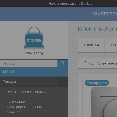
Начать продавать на Deal.by
МЫ ПЕРЕЕХ
tok.minsk@yan
ГЛАВНАЯ
ТО
220SHOP.by
...
Электроуст
Товары
Топ продаж
Электрический теплый пол
Винтажные
электроустановочные
изделия