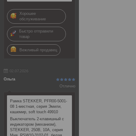
Хорошее
обслуживание
Быстро отправили
товар
Вежливый продавец
02.07.2026
Ольга
Отлично
Рамка STEKKER, PFR00-5001-
08 1-местная, серия Эмили,
кашемир, soft touch 49910
Выключатель 2-клавишный c
индикатором (механизм),
STEKKER, 250В, 10А, серия
Мия, RSW10-3102-01, белая