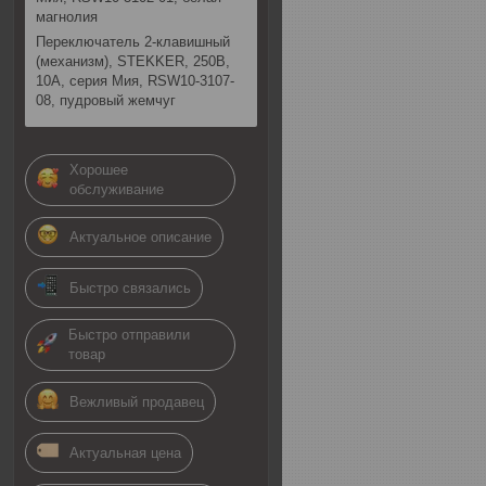
магнолия
Переключатель 2-клавишный
(механизм), STEKKER, 250В,
10А, серия Мия, RSW10-3107-
08, пудровый жемчуг
Хорошее
обслуживание
Актуальное описание
Быстро связались
Быстро отправили
товар
Вежливый продавец
Актуальная цена