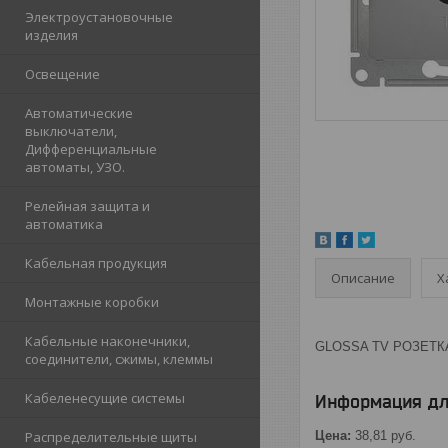
Электроустановочные
изделия
Освещение
Автоматические
выключатели,
Дифференциальные
автоматы, УЗО.
Релейная защита и
автоматика
Кабельная продукция
Описание
Х
Монтажные коробки
Кабельные наконечники,
GLOSSA TV РОЗЕТКА
соединители, сжимы, клеммы
Кабеленесущие системы
Информация дл
Распределительные щиты
Цена:
38,81
руб.