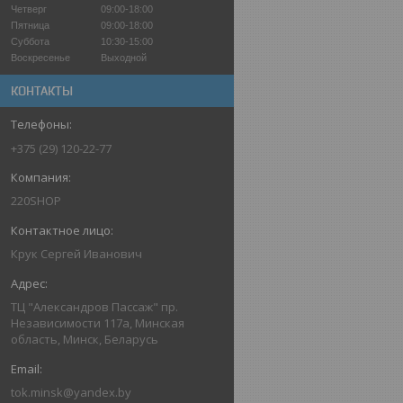
Четверг
09:00-18:00
Пятница
09:00-18:00
Суббота
10:30-15:00
Воскресенье
Выходной
КОНТАКТЫ
+375 (29) 120-22-77
220SHOP
Крук Сергей Иванович
ТЦ "Александров Пассаж" пр.
Независимости 117а, Минская
область, Минск, Беларусь
tok.minsk@yandex.by