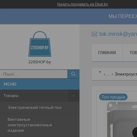
Начать продавать на Deal.by
МЫ ПЕРЕЕХ
tok.minsk@yan
ГЛАВНАЯ
ТО
220SHOP.by
...
Электроуст
Товары
Топ продаж
Электрический теплый пол
Винтажные
электроустановочные
изделия