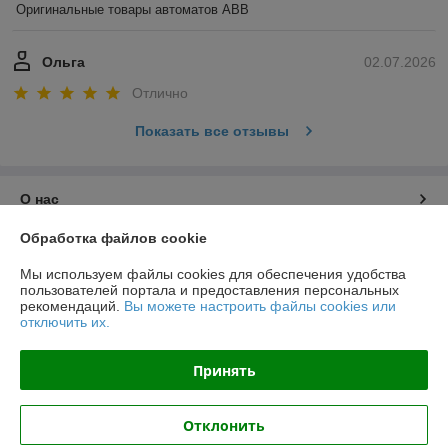
Оригинальные товары автоматов ABB
Ольга
02.07.2026
Отлично
Показать все отзывы
О нас
Обработка файлов cookie
Контакты
Мы используем файлы cookies для обеспечения удобства
пользователей портала и предоставления персональных
Доставка и оплата
рекомендаций.
Вы можете настроить файлы cookies или
отключить их.
График работы
Принять
Полная версия сайта
Отклонить
Политика обработки cookies