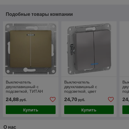
Подобные товары компании
Выключатель
Выключатель
Вы
двухклавишный с
двухклавишный с
дв
подсветкой, ТИТАН
подсветкой, цвет
по
Schneider Electric
Алюминий (Schneider
Sch
24,88
24,70
24
руб.
руб.
GLOSSA
Electric ATLAS DESIGN)
GL
Купить
Купить
О нас