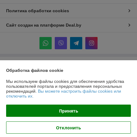
Политика обработки cookies
Сайт создан на платформе Deal.by
Информация для покупателя
Обработка файлов cookie
Индивидуальный предприниматель:
ИП Крук Сергей Иванович
г. Минск ул. Прушинских дом 6 , кв 133
Мы используем файлы cookies для обеспечения удобства
пользователей портала и предоставления персональных
Регистрационный номер ЕГР: 193513378
рекомендаций.
Вы можете настроить файлы cookies или
отключить их.
УНП: 193513378
Регистрационный орган: Минский горисполком
Принять
Дата регистрации компании: 24.02.2021
Отклонить
Местонахождение книги жалоб и предложений: ТЦ "Александров
Пассаж" пр. Независимости 117а, Минская область