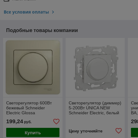
Все условия оплаты
Подобные товары компании
Светорегулятор 600Вт
Светорегулятор (диммер)
Све
бежевый Schneider
5-200Вт UNICA NEW
уни
Electric Glossa
Schneider Electric, белый
ВА
Sch
199,24
29
руб.
GL
Цену уточняйте
Купить