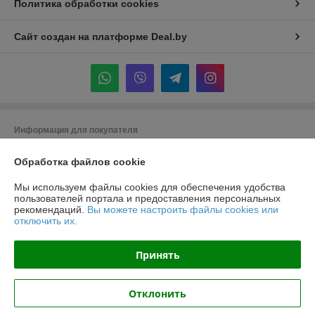
Политика обработки cookies
Сайт создан на платформе Deal.by
Информация для покупателя
Индивидуальный предприниматель:
ИП Крук Сергей Иванович
Обработка файлов cookie
г. Минск ул. Прушинских дом 6 , кв 133
Регистрационный номер ЕГР: 193513378
Мы используем файлы cookies для обеспечения удобства
пользователей портала и предоставления персональных
УНП: 193513378
рекомендаций.
Вы можете настроить файлы cookies или
отключить их.
Регистрационный орган: Минский горисполком
Дата регистрации компании: 24.02.2021
Принять
Местонахождение книги жалоб и предложений: ТЦ "Александров
Пассаж" пр. Независимости 117а, Минская область
Отклонить