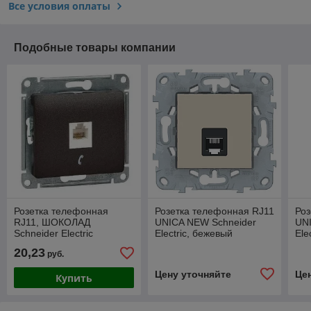
Все условия оплаты
Подобные товары компании
Розетка телефонная
Розетка телефонная RJ11
Роз
RJ11, ШОКОЛАД
UNICA NEW Schneider
UN
Schneider Electric
Electric, бежевый
Ele
GLOSSA
20,23
руб.
Цену уточняйте
Це
Купить