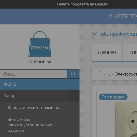
Начать продавать на Deal.by
МЫ ПЕРЕЕХ
tok.minsk@yan
ГЛАВНАЯ
ТО
220SHOP.by
...
Электроуст
Товары
Топ продаж
Электрический теплый пол
Винтажные
электроустановочные
изделия