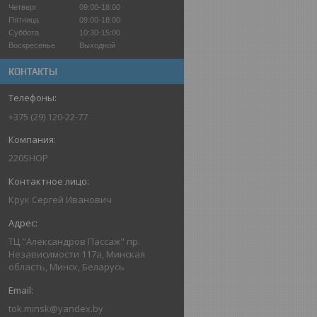
Четверг
09:00-18:00
Пятница
09:00-18:00
Суббота
10:30-15:00
Воскресенье
Выходной
КОНТАКТЫ
+375 (29) 120-22-77
220SHOP
Крук Сергей Иванович
ТЦ "Александров Пассаж" пр.
Независимости 117а, Минская
область, Минск, Беларусь
tok.minsk@yandex.by