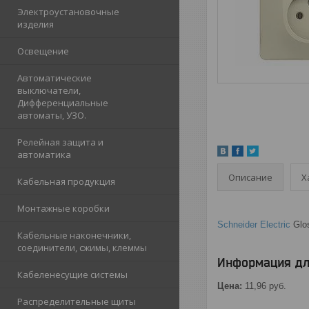
Электроустановочные
изделия
Освещение
Автоматические
выключатели,
Дифференциальные
автоматы, УЗО.
Релейная защита и
автоматика
Описание
Х
Кабельная продукция
Монтажные коробки
Schneider Electric
Glo
Кабельные наконечники,
соединители, сжимы, клеммы
Информация дл
Кабеленесущие системы
Цена:
11,96
руб.
Распределительные щиты