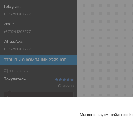
+375291202277
+375291202277
+375291202277
ОТЗЫВЫ О КОМПАНИИ 220SHOP
11.07.2026
Покупатель
Отлично
Оригинальные товары автоматов
ABB
Автоматический выключатель
Мы используем файлы cookie
ABB SH202-C32, 2P, 32А,
характеристика C, 6kA
ГЕРМАНИЯ