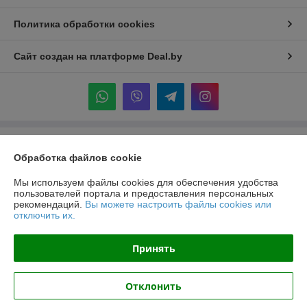
Политика обработки cookies
Сайт создан на платформе Deal.by
Информация для покупателя
Обработка файлов cookie
Индивидуальный предприниматель:
ИП Крук Сергей Иванович
г. Минск ул. Прушинских дом 6 , кв 133
Мы используем файлы cookies для обеспечения удобства
пользователей портала и предоставления персональных
Регистрационный номер ЕГР: 193513378
рекомендаций.
Вы можете настроить файлы cookies или
отключить их.
УНП: 193513378
Регистрационный орган: Минский горисполком
Принять
Дата регистрации компании: 24.02.2021
Отклонить
Местонахождение книги жалоб и предложений: ТЦ "Александров
Пассаж" пр. Независимости 117а, Минская область