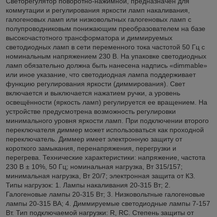
Светорегулятор поворотно-нажимной, предназначен для
коммутации и регулирования яркости ламп накаливания,
галогеновых ламп или низковольтных галогеновых ламп с
полупроводниковым понижающим преобразователем на базе
высокочастотного трансформатора и диммируемых
светодиодных ламп в сети переменного тока частотой 50 Гц с
номинальным напряжением 230 В. На упаковке светодиодных
ламп обязательно должна быть нанесена надпись «dimmable»
или иное указание, что светодиодная лампа поддерживает
функцию регулирования яркости (диммирования). Свет
включается и выключается нажатием ручки, а уровень
освещённости (яркость ламп) регулируется ее вращением. На
устройстве предусмотрена возможность регулировки
минимального уровня яркости ламп. При подключении второго
переключателя диммер может использоваться как проходной
переключатель. Диммер имеет электронную защиту от
короткого замыкания, перенапряжения, перегрузки и
перегрева. Технические характеристики: напряжение, частота
230 B ± 10%, 50 Гц; номинальная нагрузка, Вт 315/157;
минимальная нагрузка, Вт 20/7; электронная защита от КЗ.
Типы нагрузок: 1. Лампы накаливания 20-315 Вт; 2.
Галогеновые лампы 20-315 Вт; 3. Низковольтные галогеновые
лампы 20-315 ВА; 4. Диммируемые светодиодные лампы 7-157
Вт. Тип подключаемой нагрузки: R, RC. Степень защиты от