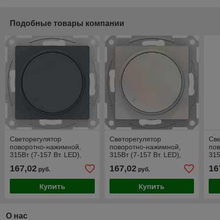
Подобные товары компании
Светорегулятор
Светорегулятор
Све
поворотно-нажимной,
поворотно-нажимной,
по
315Вт (7-157 Вт. LED),
315Вт (7-157 Вт. LED),
315
цвет Грифель (Schneider
цвет Жемчуг (Schneider
цве
167,02
167,02
16
руб.
руб.
Electric ATLAS DESIGN)
Electric ATLAS DESIGN)
Ele
Купить
Купить
О нас