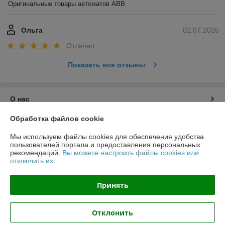
Оригинальные товары автоматов ABB
Ольга
02.07.2026
Отлично
Показать все отзывы
О нас
Обработка файлов cookie
Контакты
Мы используем файлы cookies для обеспечения удобства
пользователей портала и предоставления персональных
Доставка и оплата
рекомендаций.
Вы можете настроить файлы cookies или
отключить их.
График работы
Принять
Полная версия сайта
Отклонить
Политика обработки cookies