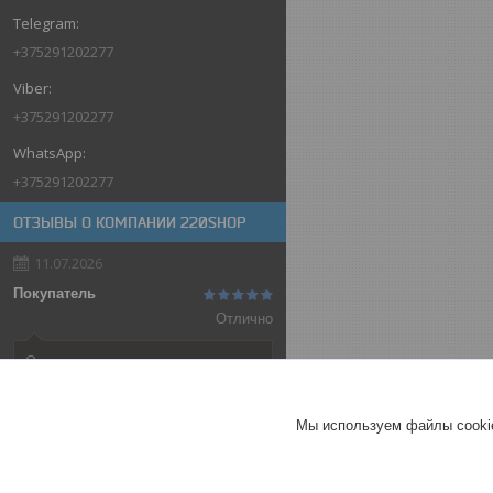
+375291202277
+375291202277
+375291202277
ОТЗЫВЫ О КОМПАНИИ 220SHOP
11.07.2026
Покупатель
Отлично
Оригинальные товары автоматов
ABB
Автоматический выключатель
Мы используем файлы cookie
ABB SH202-C32, 2P, 32А,
характеристика C, 6kA
ГЕРМАНИЯ