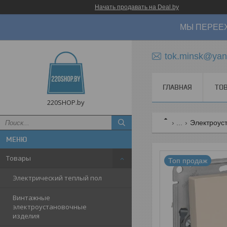
Начать продавать на Deal.by
МЫ ПЕРЕЕХ
tok.minsk@yan
ГЛАВНАЯ
ТО
220SHOP.by
...
Электроуст
Товары
Топ продаж
Электрический теплый пол
Винтажные
электроустановочные
изделия