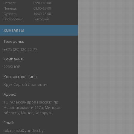
Четверг
09:00-18:00
Пятница
09:00-18:00
Суббота
10:30-15:00
Воскресенье
Выходной
КОНТАКТЫ
+375 (29) 120-22-77
220SHOP
Крук Сергей Иванович
ТЦ "Александров Пассаж" пр.
Независимости 117а, Минская
область, Минск, Беларусь
tok.minsk@yandex.by