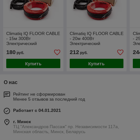
Climatiq IQ FLOOR CABLE
Climatiq IQ FLOOR CABLE
Cli
- 15м 300Вт
- 20м 400Вт
- 2
Электрический
Электрический
Эле
нагревательный кабель
нагревательный кабель
наг
180
212
24
руб.
руб.
Купить
Купить
О нас
Рейтинг не сформирован
Менее 5 отзывов за последний год
Работает с 04.01.2021
г. Минск
ТЦ "Александров Пассаж" пр. Независимости 117а,
Минская область, Минск, Беларусь