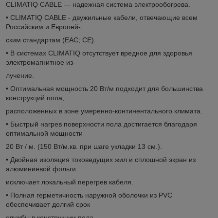
CLIMATIQ CABLE — надежная система электрообогрева.
• CLIMATIQ CABLE - двужильные кабели, отвечающие всем
Российским и Европей-
ским стандартам (EAC; СE).
• В системах CLIMATIQ отсутствует вредное для здоровья
электромагнитное из-
лучение.
• Оптимальная мощность 20 Вт/м подходит для большинства
конструкций пола,
расположенных в зоне умеренно-континентального климата.
• Быстрый нагрев поверхности пола достигается благодаря
оптимальной мощности
20 Вт / м. (150 Вт/м.кв. при шаге укладки 13 см.).
• Двойная изоляция токоведущих жил и сплошной экран из
алюминиевой фольги
исключает локальный перегрев кабеля.
• Полная герметичность наружной оболочки из PVC
обеспечивает долгий срок
службы в конструкции пола.