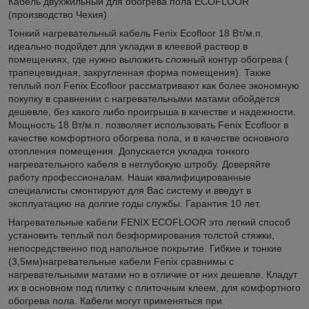
Кабель двухжильный для обогрева пола ECOFLOOR
(производство Чехия)
Тонкий нагревательный кабель Fenix Ecofloor 18 Вт/м.п.
идеально подойдет для укладки в клеевой раствор в
помещениях, где нужно выложить сложный контур обогрева (
трапецевидная, закругленная форма помещения). Также
теплый пол Fenix Ecofloor рассматривают как более экономную
покупку в сравнении с нагревательными матами обойдется
дешевле, без какого либо проигрыша в качестве и надежности.
Мощность 18 Вт/м.п. позволяет использовать Fenix Ecofloor в
качестве комфортного обогрева пола, и в качестве основного
отопления помещения. Допускается укладка тонкого
нагревательного кабеля в неглубокую штробу. Доверяйте
работу профессионалам. Наши квалифицированные
специалисты смонтируют для Вас систему и введут в
эксплуатацию на долгие годы службы. Гарантия 10 лет.
Нагревательные кабели FENIX ECOFLOOR это легкий способ
установить теплый пол безформирования толстой стяжки,
непосредственно под напольное покрытие. Гибкие и тонкие
(3,5мм)нагревательные кабели Fenix сравнимы с
нагревательными матами но в отличие от них дешевле. Кладут
их в основном под плитку с плиточным клеем, для комфортного
обогрева пола. Кабели могут применяться при