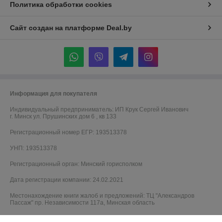
Политика обработки cookies
Сайт создан на платформе Deal.by
Информация для покупателя
Индивидуальный предприниматель:
ИП Крук Сергей Иванович
г. Минск ул. Прушинских дом 6 , кв 133
Регистрационный номер ЕГР: 193513378
УНП: 193513378
Регистрационный орган: Минский горисполком
Дата регистрации компании: 24.02.2021
Местонахождение книги жалоб и предложений: ТЦ "Александров
Пассаж" пр. Независимости 117а, Минская область