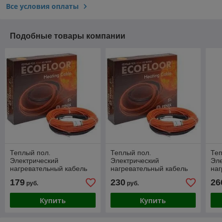
Все условия оплаты
Подобные товары компании
Теплый пол.
Теплый пол.
Теп
Электрический
Электрический
Эле
нагревательный кабель
нагревательный кабель
наг
FENIX ECOFLOOR 23
ECOFLOOR 23 ADSV
EC
179
230
26
руб.
руб.
ADSV 18160 - 160Вт -
18260 - 260Вт - 14,5м/п
183
8,5м/п
Купить
Купить