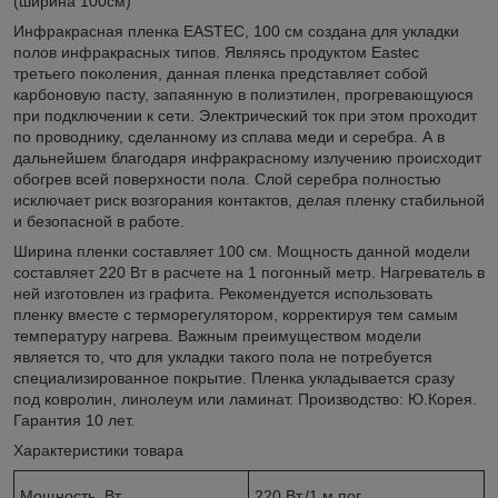
(ширина 100см)
Инфракрасная пленка EASTEC, 100 см создана для укладки
полов инфракрасных типов. Являясь продуктом Eastec
третьего поколения, данная пленка представляет собой
карбоновую пасту, запаянную в полиэтилен, прогревающуюся
при подключении к сети. Электрический ток при этом проходит
по проводнику, сделанному из сплава меди и серебра. А в
дальнейшем благодаря инфракрасному излучению происходит
обогрев всей поверхности пола. Слой серебра полностью
исключает риск возгорания контактов, делая пленку стабильной
и безопасной в работе.
Ширина пленки составляет 100 см. Мощность данной модели
составляет 220 Вт в расчете на 1 погонный метр. Нагреватель в
ней изготовлен из графита. Рекомендуется использовать
пленку вместе с терморегулятором, корректируя тем самым
температуру нагрева. Важным преимуществом модели
является то, что для укладки такого пола не потребуется
специализированное покрытие. Пленка укладывается сразу
под ковролин, линолеум или ламинат. Производство: Ю.Корея.
Гарантия 10 лет.
Характеристики товара
Мощность, Вт
220 Вт./1 м.пог.