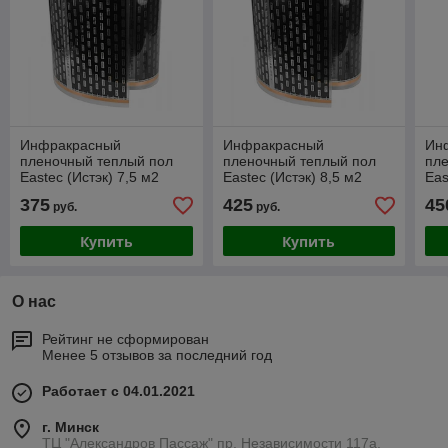
Инфракрасный
Инфракрасный
Ин
пленочный теплый пол
пленочный теплый пол
пл
Eastec (Истэк) 7,5 м2
Eastec (Истэк) 8,5 м2
Eas
(ширина 100см)
(ширина 100см)
(ши
375
425
45
руб.
руб.
Купить
Купить
О нас
Рейтинг не сформирован
Менее 5 отзывов за последний год
Работает с 04.01.2021
г. Минск
ТЦ "Александров Пассаж" пр. Независимости 117а,