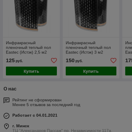
Инфракрасный
Инфракрасный
Ин
пленочный теплый пол
пленочный теплый пол
пл
Eastec (Истэк) 2,5 м2
Eastec (Истэк) 3 м2
Eas
(ширина 50см)
(ширина 50см)
(ши
125
150
17
руб.
руб.
Купить
Купить
О нас
Рейтинг не сформирован
Менее 5 отзывов за последний год
Работает с 04.01.2021
г. Минск
ТЦ "Александров Пассаж" пр. Независимости 117а,