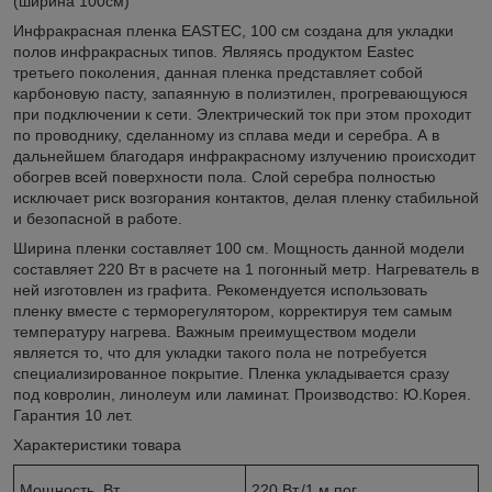
(ширина 100см)
Инфракрасная пленка EASTEC, 100 см создана для укладки
полов инфракрасных типов. Являясь продуктом Eastec
третьего поколения, данная пленка представляет собой
карбоновую пасту, запаянную в полиэтилен, прогревающуюся
при подключении к сети. Электрический ток при этом проходит
по проводнику, сделанному из сплава меди и серебра. А в
дальнейшем благодаря инфракрасному излучению происходит
обогрев всей поверхности пола. Слой серебра полностью
исключает риск возгорания контактов, делая пленку стабильной
и безопасной в работе.
Ширина пленки составляет 100 см. Мощность данной модели
составляет 220 Вт в расчете на 1 погонный метр. Нагреватель в
ней изготовлен из графита. Рекомендуется использовать
пленку вместе с терморегулятором, корректируя тем самым
температуру нагрева. Важным преимуществом модели
является то, что для укладки такого пола не потребуется
специализированное покрытие. Пленка укладывается сразу
под ковролин, линолеум или ламинат. Производство: Ю.Корея.
Гарантия 10 лет.
Характеристики товара
Мощность, Вт
220 Вт./1 м.пог.