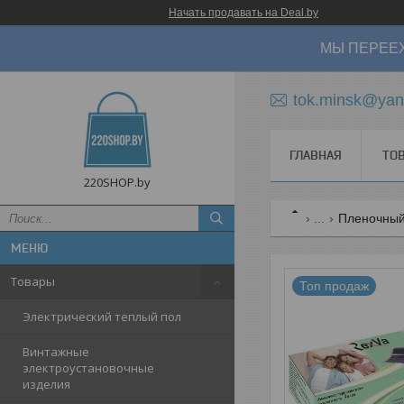
Начать продавать на Deal.by
МЫ ПЕРЕЕХ
tok.minsk@yan
ГЛАВНАЯ
ТО
220SHOP.by
...
Пленочный 
Товары
Топ продаж
Электрический теплый пол
Винтажные
электроустановочные
изделия