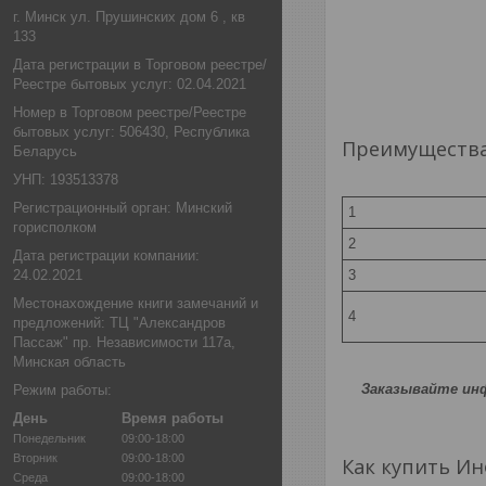
г. Минск ул. Прушинских дом 6 , кв
133
Дата регистрации в Торговом реестре/
Реестре бытовых услуг: 02.04.2021
Номер в Торговом реестре/Реестре
бытовых услуг: 506430, Республика
Преимущества
Беларусь
УНП: 193513378
Регистрационный орган: Минский
1
горисполком
2
Дата регистрации компании:
24.02.2021
3
Местонахождение книги замечаний и
4
предложений: ТЦ "Александров
Пассаж" пр. Независимости 117а,
Минская область
Заказывайте инф
Режим работы:
День
Время работы
Понедельник
09:00-18:00
Вторник
09:00-18:00
Как купить Ин
Среда
09:00-18:00