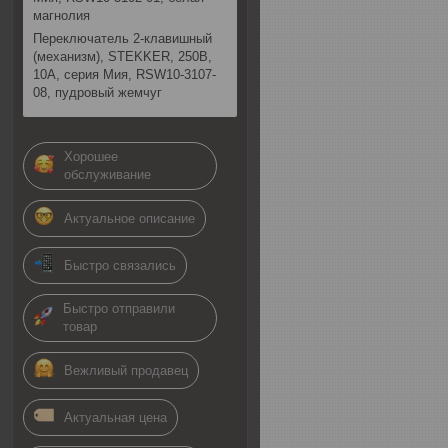
магнолия
Переключатель 2-клавишный
(механизм), STEKKER, 250В,
10А, серия Мия, RSW10-3107-
08, пудровый жемчуг
Хорошее
обслуживание
Актуальное описание
Быстро связались
Быстро отправили
товар
Вежливый продавец
Актуальная цена