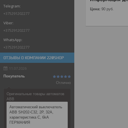
Цена:
90
руб.
+375291202277
+375291202277
+375291202277
ОТЗЫВЫ О КОМПАНИИ 220SHOP
11.07.2026
Покупатель
Отлично
Оригинальные товары автоматов
ABB
Автоматический выключатель
ABB SH202-C32, 2P, 32А,
характеристика C, 6kA
ГЕРМАНИЯ