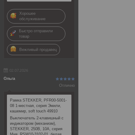
Хорошее
обслуживание
Быстро отправили
товар
Вежливый продавец
02.07.2026
Ольга
Отлично
Рамка STEKKER, PFR00-5001-
08 1-местная, серия Эмили,
кашемир, soft touch 49910
Выключатель 2-клавишный c
индикатором (механизм),
STEKKER, 250В, 10А, серия
Мия, RSW10-3102-01, белая