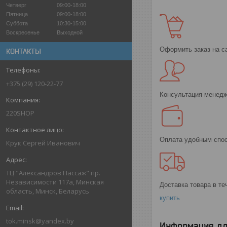
Четверг
09:00-18:00
Пятница
09:00-18:00
Суббота
10:30-15:00
Воскресенье
Выходной
Оформить заказ на с
КОНТАКТЫ
+375 (29) 120-22-77
Консультация менедж
220SHOP
Оплата удобным спо
Крук Сергей Иванович
ТЦ "Александров Пассаж" пр.
Независимости 117а, Минская
Доставка товара в те
область, Минск, Беларусь
купить
tok.minsk@yandex.by
Информация дл