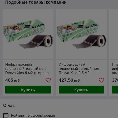
Подобные товары компании
Инфракрасный
Инфракрасный
Пл
пленочный теплый пол
пленочный теплый пол
ин
Rexva Xica 9 м2 (ширина
Rexva Xica 9,5 м2
пол
100см)
(ширина 100см)
(С
405
427,50
37
руб.
руб.
7.0
Купить
Купить
О нас
Рейтинг не сформирован