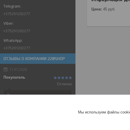
Цена:
45
руб.
+375291202277
+375291202277
+375291202277
ОТЗЫВЫ О КОМПАНИИ 220SHOP
11.07.2026
Покупатель
Отлично
Оригинальные товары автоматов
ABB
Автоматический выключатель
Мы используем файлы cookie
ABB SH202-C32, 2P, 32А,
характеристика C, 6kA
ГЕРМАНИЯ