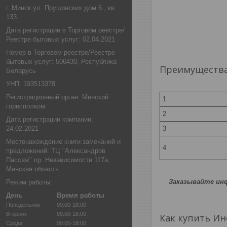
г. Минск ул. Прушинских дом 6 , кв
133
Дата регистрации в Торговом реестре/
Реестре бытовых услуг: 02.04.2021
Номер в Торговом реестре/Реестре
бытовых услуг: 506430, Республика
Преимущества
Беларусь
УНП: 193513378
Регистрационный орган: Минский
1
горисполком
2
Дата регистрации компании:
24.02.2021
3
Местонахождение книги замечаний и
4
предложений: ТЦ "Александров
Пассаж" пр. Независимости 117а,
Минская область
Заказывайте инф
Режим работы:
День
Время работы
Понедельник
09:00-18:00
Вторник
09:00-18:00
Как купить Ин
Среда
09:00-18:00