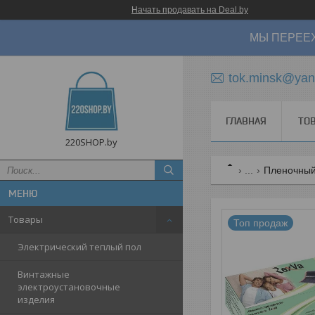
Начать продавать на Deal.by
МЫ ПЕРЕЕХ
tok.minsk@yan
ГЛАВНАЯ
ТО
220SHOP.by
...
Пленочный 
Товары
Топ продаж
Электрический теплый пол
Винтажные
электроустановочные
изделия