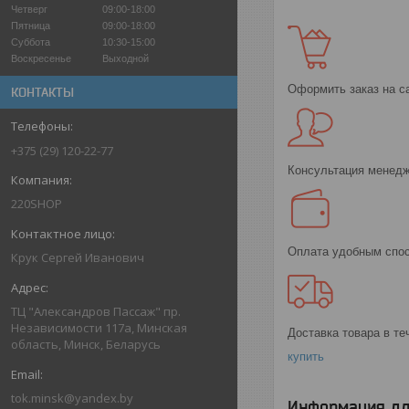
Четверг
09:00-18:00
Пятница
09:00-18:00
Суббота
10:30-15:00
Воскресенье
Выходной
Оформить заказ на с
КОНТАКТЫ
+375 (29) 120-22-77
Консультация менедж
220SHOP
Оплата удобным спо
Крук Сергей Иванович
ТЦ "Александров Пассаж" пр.
Независимости 117а, Минская
Доставка товара в те
область, Минск, Беларусь
купить
tok.minsk@yandex.by
Информация дл