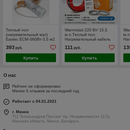
Теплый пол
Warmstad 220 Вт/ 15,5
War
(нагревательный мат)
м.п.Теплый пол.
м.п
Eastec ECM-560Вт-3,5 м2
Нагревательный кабель
Наг
393
111
13
руб.
руб.
Купить
Купить
О нас
Рейтинг не сформирован
Менее 5 отзывов за последний год
Работает с 04.01.2021
г. Минск
ТЦ "Александров Пассаж" пр. Независимости 117а,
Минская область, Минск, Беларусь