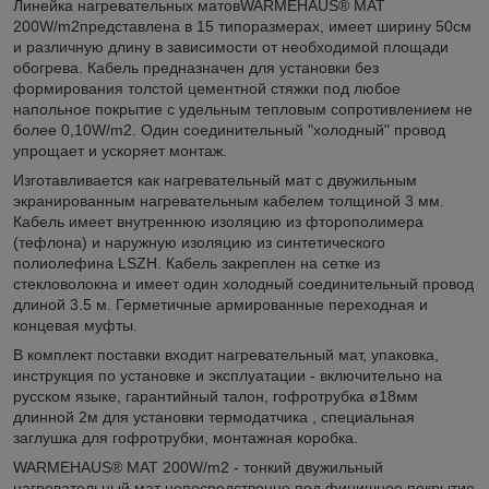
Линейка нагревательных матовWARMEHAUS® MAT
200W/m2представлена в 15 типоразмерах, имеет ширину 50см
и различную длину в зависимости от необходимой площади
обогрева. Кабель предназначен для установки без
формирования толстой цементной стяжки под любое
напольное покрытие с удельным тепловым сопротивлением не
более 0,10W/m2. Один соединительный "холодный" провод
упрощает и ускоряет монтаж.
Изготавливается как нагревательный мат с двужильным
экранированным нагревательным кабелем толщиной 3 мм.
Кабель имеет внутреннюю изоляцию из фторополимера
(тефлона) и наружную изоляцию из синтетического
полиолефина LSZH. Кабель закреплен на сетке из
стекловолокна и имеет один холодный соединительный провод
длиной 3.5 м. Герметичные армированные переходная и
концевая муфты.
В комплект поставки входит нагревательный мат, упаковка,
инструкция по установке и эксплуатации - включительно на
русском языке, гарантийный талон, гофротрубка ø18мм
длинной 2м для установки термодатчика , специальная
заглушка для гофротрубки, монтажная коробка.
WARMEHAUS® MAT 200W/m2 - тонкий двужильный
нагревательный мат непосредственно под финишное покрытие