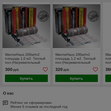
WarmeHaus 200w/m2
WarmeHaus 200w/m2
Wa
площадь 1,0 м2. Теплый
площадь 1,2 м2. Теплый
пло
пол (Нагревательный
пол (Нагревательный
пол
мат)
мат)
мат
300
320
36
руб.
руб.
Купить
Купить
О нас
Рейтинг не сформирован
Менее 5 отзывов за последний год