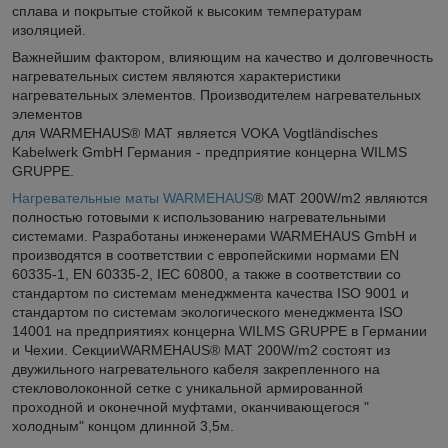
сплава и покрытые стойкой к высоким температурам
изоляцией.
Важнейшим фактором, влияющим на качество и долговечность
нагревательных систем являются характеристики
нагревательных элементов. Производителем нагревательных
элементов
для WARMEHAUS® MAT является VOKA Vogtländisches
Kabelwerk GmbH Германия - предприятие концерна WILMS
GRUPPE.
Нагревательные маты WARMEHAUS
® MAT 200W/m2 являются
полностью готовыми к использованию нагревательными
системами. Разработаны инженерами WARMEHAUS GmbH и
производятся в соответствии с европейскими нормами EN
60335-1, EN 60335-2, IEC 60800, а также в соответствии со
стандартом по системам менеджмента качества ISO 9001 и
стандартом по системам экологического менеджмента ISO
14001 на предприятиях концерна WILMS GRUPPE в Германии
и Чехии. СекцииWARMEHAUS® MAT 200W/m2 состоят из
двужильного нагревательного кабеля закрепленного на
стекловолоконной сетке с уникальной армированной
проходной и оконечной муфтами, оканчивающегося "
холодным" концом длинной 3,5м.