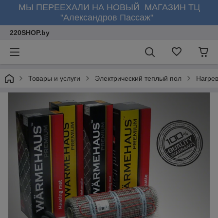
МЫ ПЕРЕЕХАЛИ НА НОВЫЙ МАГАЗИН ТЦ
"Александров Пассаж"
220SHOP.by
Товары и услуги
Электрический теплый пол
Нагре