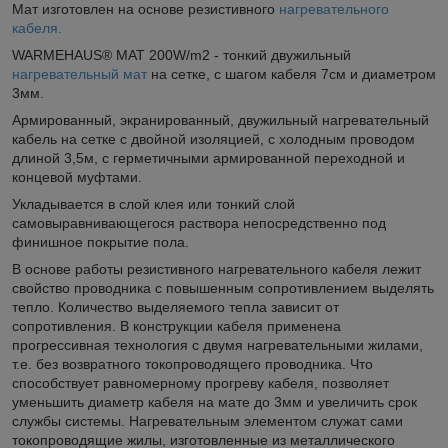
Мат изготовлен на основе резистивного
нагревательного
кабеля.
WARMEHAUS® MAT 200W/m2 - тонкий двужильный
нагревательный мат
на сетке, с шагом кабеля 7см и диаметром
3мм.
Армированный, экранированный, двужильный нагревательный
кабель на сетке с двойной изоляцией, с холодным проводом
длиной 3,5м, с герметичными армированной переходной и
концевой муфтами.
Укладывается в слой клея или тонкий слой
самовыравнивающегося раствора непосредственно под
финишное покрытие пола.
В основе работы резистивного нагревательного кабеля лежит
свойство проводника с повышенным сопротивлением выделять
тепло. Количество выделяемого тепла зависит от
сопротивления. В конструкции кабеля применена
прогрессивная технология с двумя нагревательными жилами,
т.е. без возвратного токопроводящего проводника. Что
способствует равномерному прогреву кабеля, позволяет
уменьшить диаметр кабеля на мате до 3мм и увеличить срок
службы системы. Нагревательным элементом служат сами
токопроводящие жилы, изготовленные из металлического