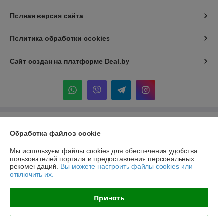
Полная версия сайта
Политика обработки cookies
Сайт создан на платформе Deal.by
Информация для покупателя
Обработка файлов cookie
Индивидуальный предприниматель:
ИП Крук Сергей Иванович
г. Минск ул. Прушинских дом 6 , кв 133
Мы используем файлы cookies для обеспечения удобства
пользователей портала и предоставления персональных
Регистрационный номер ЕГР: 193513378
рекомендаций.
Вы можете настроить файлы cookies или
отключить их.
УНП: 193513378
Регистрационный орган: Минский горисполком
Принять
Дата регистрации компании: 24.02.2021