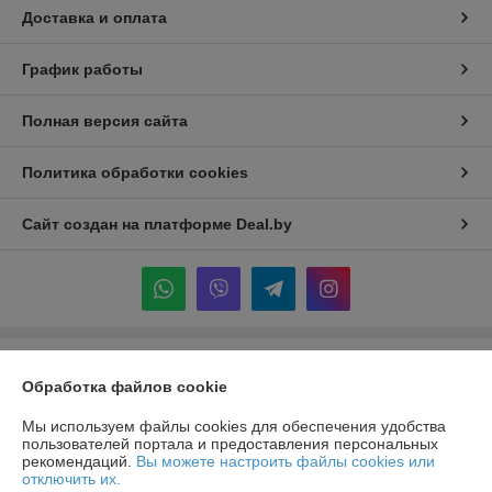
Доставка и оплата
График работы
Полная версия сайта
Политика обработки cookies
Сайт создан на платформе Deal.by
Информация для покупателя
Обработка файлов cookie
Индивидуальный предприниматель:
ИП Крук Сергей Иванович
г. Минск ул. Прушинских дом 6 , кв 133
Мы используем файлы cookies для обеспечения удобства
пользователей портала и предоставления персональных
Регистрационный номер ЕГР: 193513378
рекомендаций.
Вы можете настроить файлы cookies или
отключить их.
УНП: 193513378