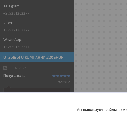
+375291202277
+375291202277
+375291202277
ОТЗЫВЫ О КОМПАНИИ 220SHOP
11.07.2026
Покупатель
Отлично
Оригинальные товары автоматов
ABB
Автоматический выключатель
Мы используем файлы cookie
ABB SH202-C32, 2P, 32А,
характеристика C, 6kA
ГЕРМАНИЯ