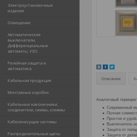
Электроустановочные
изделия
Освещение
Автоматические
выключатели,
Дифференциальные
автоматы, УЗО.
Релейная защита и
автоматика
Описание
Х
Кабельная продукция
Монтажные коробки
Аналоговый терморег
Кабельные наконечники,
Современный м
соединители, сжимы, клеммы
Полная совмест
Простое и удоб
Кабеленесущие системы
Выключатель на
Защита от попа
Распределительные щиты
Защита от дете