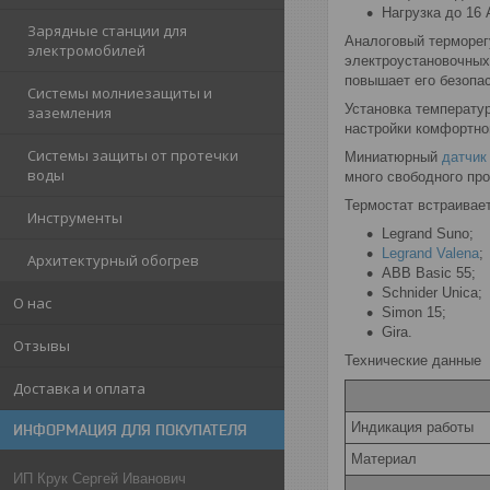
Нагрузка до 16 
Зарядные станции для
Аналоговый терморег
электромобилей
электроустановочных
повышает его безопа
Системы молниезащиты и
Установка температу
заземления
настройки комфортно
Системы защиты от протечки
Миниатюрный
датчик
воды
много свободного пр
Термостат встраивает
Инструменты
Legrand Suno;
Legrand Valena
;
Архитектурный обогрев
ABB Basic 55;
Schnider Unica;
О нас
Simon 15;
Gira.
Отзывы
Технические данные
Доставка и оплата
Индикация работы
ИНФОРМАЦИЯ ДЛЯ ПОКУПАТЕЛЯ
Материал
ИП Крук Сергей Иванович