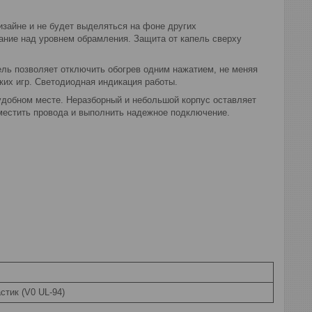
зайне и не будет выделяться на фоне других
ание над уровнем обрамления. Защита от капель сверху
ль позволяет отключить обогрев одним нажатием, не меняя
их игр. Светодиодная индикация работы.
удобном месте. Неразборный и небольшой корпус оставляет
зместить провода и выполнить надежное подключение.
стик (V0 UL-94)