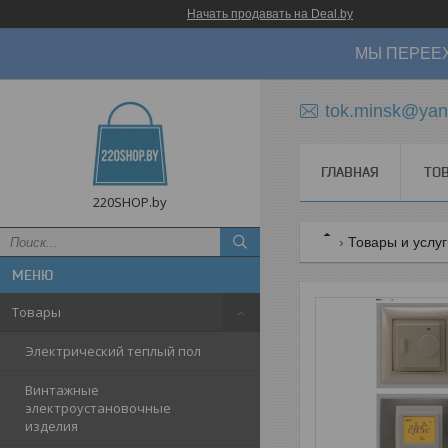
Начать продавать на Deal.by
МЫ ПЕРЕЕХ
tok.minsk@yan
ГЛАВНАЯ
ТО
220SHOP.by
Товары и услу
Товары
Электрический теплый пол
Винтажные
электроустановочные
изделия