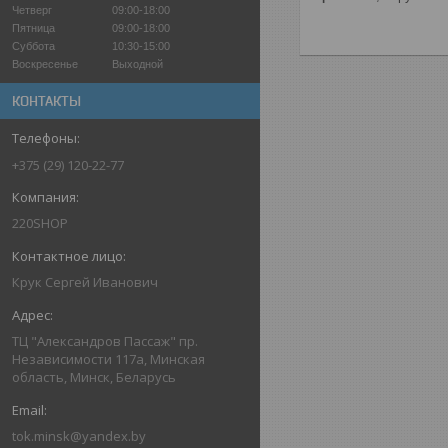
Четверг
09:00-18:00
Пятница
09:00-18:00
Суббота
10:30-15:00
Воскресенье
Выходной
КОНТАКТЫ
+375 (29) 120-22-77
220SHOP
Крук Сергей Иванович
ТЦ "Александров Пассаж" пр.
Независимости 117а, Минская
область, Минск, Беларусь
tok.minsk@yandex.by