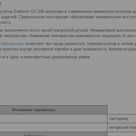
А.
улятор Eratherm GV 245 выполнен в современном минималистическом ди
 изделий. Сверхплоская конструкция обеспечивает минимальное выступ
сность.
ры выполняется всего одной поворотной ручкой. Независимый выключате
й температуры. Изменение температуры максимально защищено от детск
 температуры
позволяет без труда разместить терморегулятор в любом 
остранства внутри монтажной коробки и дает возможность безопасно ра
ся в одно- и многоместные декоративные рамки:
Основные параметры
светодиод
негорючий пла