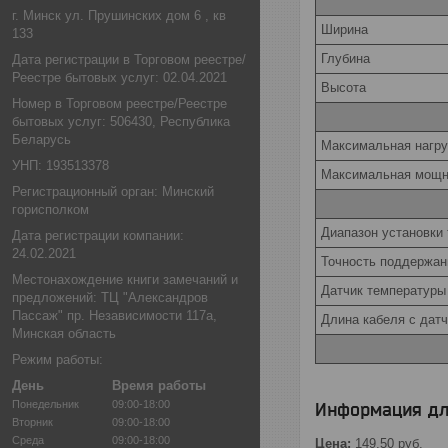
г. Минск ул. Прушинских дом 6 , кв
Ширина
133
Глубина
Дата регистрации в Торговом реестре/
Реестре бытовых услуг: 02.04.2021
Высота
Номер в Торговом реестре/Реестре
бытовых услуг: 506430, Республика
Беларусь
Максимальная нагру
УНП: 193513378
Максимальная мощн
Регистрационный орган: Минский
горисполком
Диапазон установки
Дата регистрации компании:
24.02.2021
Точность поддержан
Местонахождение книги замечаний и
Датчик температуры
предложений: ТЦ "Александров
Пассаж" пр. Независимости 117а,
Длина кабеля с дат
Минская область
Режим работы:
День
Время работы
Понедельник
09:00-18:00
Информация дл
Вторник
09:00-18:00
Среда
09:00-18:00
Цена:
149,50
руб.