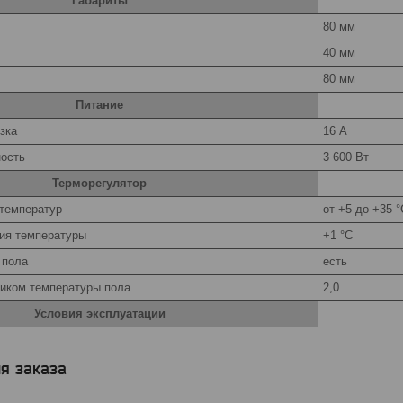
Габариты
80 мм
40 мм
80 мм
Питание
зка
16 А
ость
3 600 Вт
Терморегулятор
 температур
от +5 до +35 °
ия температуры
+1 °C
 пола
есть
чиком температуры пола
2,0
Условия эксплуатации
я заказа