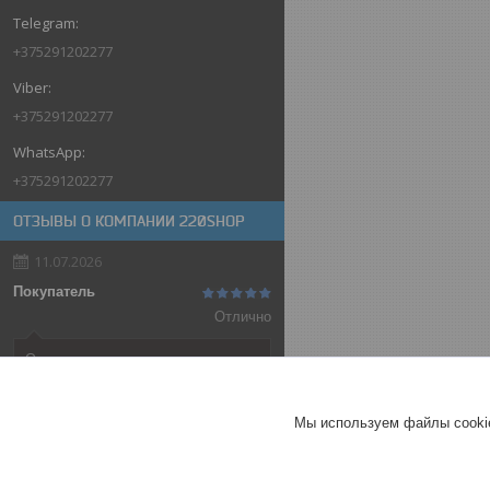
+375291202277
+375291202277
+375291202277
ОТЗЫВЫ О КОМПАНИИ 220SHOP
11.07.2026
Покупатель
Отлично
Оригинальные товары автоматов
ABB
Автоматический выключатель
Мы используем файлы cookie
ABB SH202-C32, 2P, 32А,
характеристика C, 6kA
ГЕРМАНИЯ