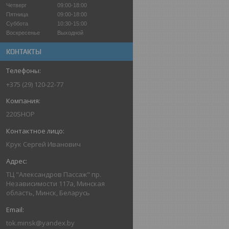
Четверг
09:00-18:00
Пятница
09:00-18:00
Суббота
10:30-15:00
Воскресенье
Выходной
КОНТАКТЫ
+375 (29) 120-22-77
220SHOP
Крук Сергей Иванович
ТЦ "Александров Пассаж" пр.
Независимости 117а, Минская
область, Минск, Беларусь
tok.minsk@yandex.by