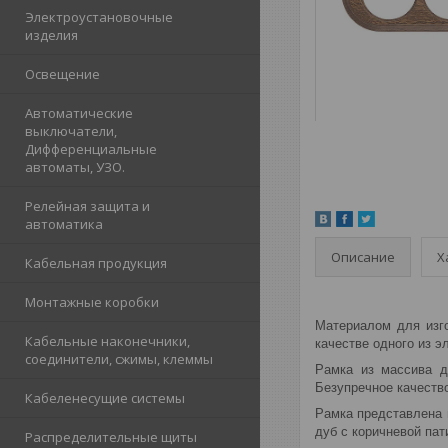
Электроустановочные
изделия
Освещение
Автоматические
выключатели,
Дифференциальные
автоматы, УЗО.
Релейная защита и
автоматика
Описание
Х
Кабельная продукция
Монтажные коробки
Материалом для изго
Кабельные наконечники,
качестве одного из 
соединители, сжимы, клеммы
Рамка из массива д
Безупречное качеств
Кабеленесущие системы
Рамка представлена 
дуб с коричневой пат
Распределительные щиты