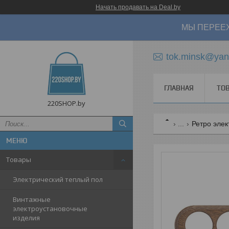
Начать продавать на Deal.by
МЫ ПЕРЕЕХ
tok.minsk@yan
ГЛАВНАЯ
ТО
220SHOP.by
...
Ретро элек
Товары
Электрический теплый пол
Винтажные
электроустановочные
изделия