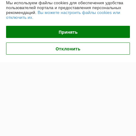
Мы используем файлы cookies для обеспечения удобства
пользователей портала и предоставления персональных
Доставка и оплата
рекомендаций.
Вы можете настроить файлы cookies или
отключить их.
График работы
Принять
Полная версия сайта
Отклонить
Политика обработки cookies
Сайт создан на платформе Deal.by
Информация для покупателя
Индивидуальный предприниматель:
ИП Крук Сергей Иванович
г. Минск ул. Прушинских дом 6 , кв 133
Регистрационный номер ЕГР: 193513378