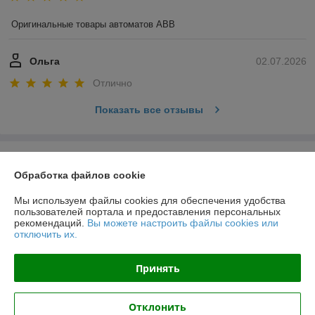
Оригинальные товары автоматов ABB
Ольга
02.07.2026
Отлично
Показать все отзывы
О нас
Обработка файлов cookie
Контакты
Мы используем файлы cookies для обеспечения удобства
пользователей портала и предоставления персональных
рекомендаций.
Вы можете настроить файлы cookies или
Доставка и оплата
отключить их.
График работы
Принять
Полная версия сайта
Отклонить