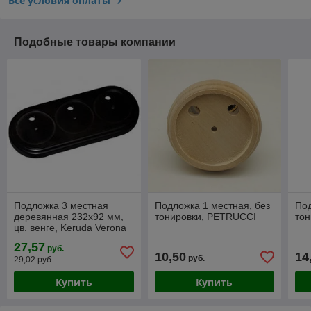
Все условия оплаты
Подобные товары компании
Подложка 3 местная
Подложка 1 местная, без
Под
деревянная 232х92 мм,
тонировки, PETRUCCI
то
цв. венге, Keruda Verona
BLKV-3
27,57
руб.
10,50
14
руб.
29,02 руб.
Купить
Купить