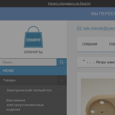
Начать продавать на Deal.by
МЫ ПЕРЕЕХ
tok.minsk@yan
ГЛАВНАЯ
ТО
220SHOP.by
...
Ретро элек
Товары
Электрический теплый пол
Винтажные
электроустановочные
изделия