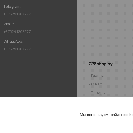
+375291202277
+375291202277
+375291202277
ОТЗЫВЫ О КОМПАНИИ 220SHOP
11.07.2026
Покупатель
Отлично
Оригинальные товары автоматов
ABB
Автоматический выключатель
Мы используем файлы cookie
ABB SH202-C32, 2P, 32А,
характеристика C, 6kA
ГЕРМАНИЯ