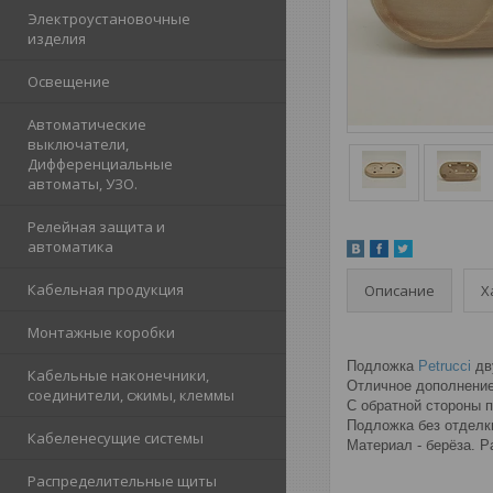
Электроустановочные
изделия
Освещение
Автоматические
выключатели,
Дифференциальные
автоматы, УЗО.
Релейная защита и
автоматика
Кабельная продукция
Описание
Х
Монтажные коробки
Подложка
Petrucci
дв
Кабельные наконечники,
Отличное дополнение
соединители, сжимы, клеммы
С обратной стороны 
Подложка без отделки
Кабеленесущие системы
Материал - берёза. Р
Распределительные щиты