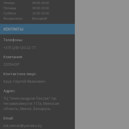
Четверг
09:00-18:00
Пятница
09:00-18:00
Суббота
10:30-15:00
Воскресенье
Выходной
КОНТАКТЫ
+375 (29) 120-22-77
220SHOP
Крук Сергей Иванович
ТЦ "Александров Пассаж" пр.
Независимости 117а, Минская
область, Минск, Беларусь
tok.minsk@yandex.by