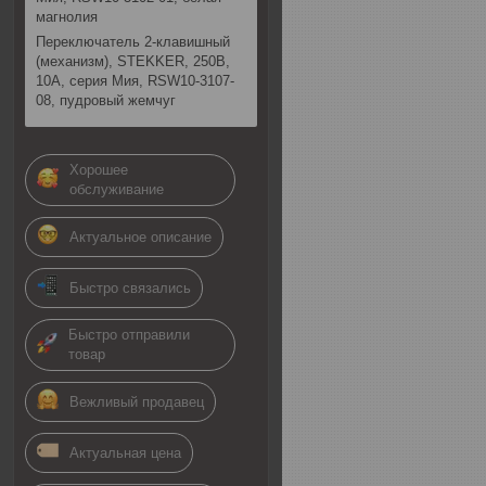
магнолия
Переключатель 2-клавишный
(механизм), STEKKER, 250В,
10А, серия Мия, RSW10-3107-
08, пудровый жемчуг
Хорошее
обслуживание
Актуальное описание
Быстро связались
Быстро отправили
товар
Вежливый продавец
Актуальная цена