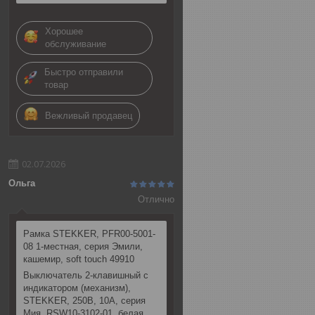
Хорошее
обслуживание
Быстро отправили
товар
Вежливый продавец
02.07.2026
Ольга
Отлично
Рамка STEKKER, PFR00-5001-
08 1-местная, серия Эмили,
кашемир, soft touch 49910
Выключатель 2-клавишный c
индикатором (механизм),
STEKKER, 250В, 10А, серия
Мия, RSW10-3102-01, белая