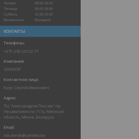
Четверг
09:00-18:00
Пятница
09:00-18:00
Суббота
10:30-15:00
Воскресенье
Выходной
КОНТАКТЫ
+375 (29) 120-22-77
220SHOP
Крук Сергей Иванович
ТЦ "Александров Пассаж" пр.
Независимости 117а, Минская
область, Минск, Беларусь
tok.minsk@yandex.by