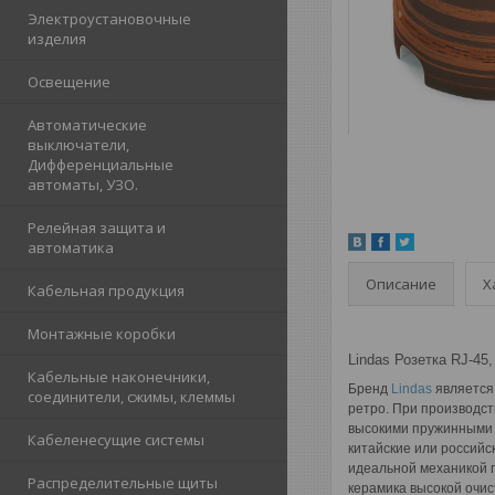
Электроустановочные
изделия
Освещение
Автоматические
выключатели,
Дифференциальные
автоматы, УЗО.
Релейная защита и
автоматика
Описание
Х
Кабельная продукция
Монтажные коробки
Lindas Розетка RJ-45
Кабельные наконечники,
Бренд
Lindas
является 
соединители, сжимы, клеммы
ретро. При производст
высокими пружинными с
Кабеленесущие системы
китайские или российс
идеальной механикой п
Распределительные щиты
керамика высокой очис