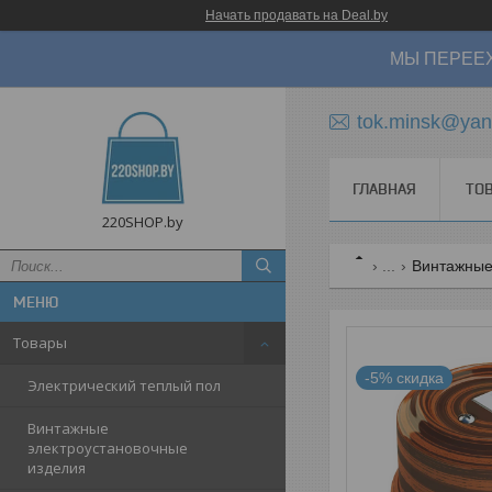
Начать продавать на Deal.by
МЫ ПЕРЕЕХ
tok.minsk@yan
ГЛАВНАЯ
ТО
220SHOP.by
...
Винтажные 
Товары
-5%
Электрический теплый пол
Винтажные
электроустановочные
изделия