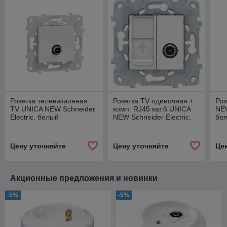
Розетка телевизионная
Розетка TV одиночная +
Роз
TV UNICA NEW Schneider
комп. RJ45 кат.6 UNICA
NEW
Electric, белый
NEW Schneider Electric,
бе
белый
Цену уточняйте
Цену уточняйте
Це
Акционные предложения и новинки
-5%
-5%