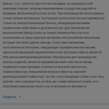
Бренд
Lindas
является достаточно молодым, но продукция этой
компании отвечает всем высоким мировым стандартам изделий из
керамики, выполненной в стиле ретро. При производстве использованы
только лучшие материалы. Контактные группы розеток изготавливаются
только из электротехнической бронзы, обладающей высокими
пружинными свойствами и долговечностью. Для производства
выключателей бренд Lindas не пошёл лёгким путём и не стал
использовать в своих изделиях китайские или российские механизмы.
Которые так любят другие бренды. А поставил механизмы,
изготовленные в Испании, обладающие серебряными контактами,
идеальной механикой переключения и они прослужат вам не менее 50
000 циклов включения/выключения. Материалом для производства
корпуса изделий, является керамика высокой очистки на оксиде
алюминия (такая керамика отличается высокой прочностью,
термостойкостью, повышенной износостойкостью, высокой
диэлектрической стойкостью). За счёт этого продукция Lindas стоит чуть
дороже, чем у конкурентов, но ведь мы с вами прекрасно знаем, что с
электричеством шутки плохи и на этом лучше не экономить!
Скрыть