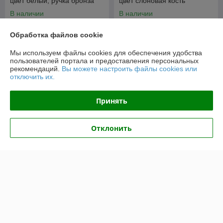
цвет белый, ручка бронза
цвет слоновая кость
В наличии
В наличии
67,25
77,06
70,79 руб.
81,12 руб.
руб.
руб.
Обработка файлов cookie
Купить
Купить
Мы используем файлы cookies для обеспечения удобства
пользователей портала и предоставления персональных
рекомендаций.
Вы можете настроить файлы cookies или
-5%
-5%
отключить их.
Принять
Отклонить
Тумблерный ретро
Двойной ретро выключатель
выключатель Lindas, цвет
Lindas, цвет слоновая кость
слоновая кость, ручка
бронза
В наличии
В наличии