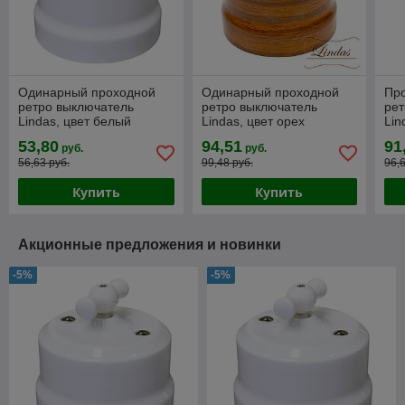
Одинарный проходной
Одинарный проходной
Пр
ретро выключатель
ретро выключатель
рет
Lindas, цвет белый
Lindas, цвет орех
Lin
руч
53,80
94,51
91
руб.
руб.
56,63 руб.
99,48 руб.
96,
Купить
Купить
Акционные предложения и новинки
-5%
-5%