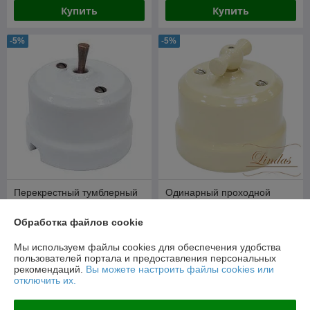
Купить
Купить
-5%
-5%
Перекрестный тумблерный
Одинарный проходной
ретро выключатель Lindas,
ретро выключатель Lindas,
цвет белый, ручка бронза
цвет слоновая кость
Обработка файлов cookie
В наличии
В наличии
Мы используем файлы cookies для обеспечения удобства
67,11
76,90
70,64 руб.
80,95 руб.
руб.
руб.
пользователей портала и предоставления персональных
рекомендаций.
Вы можете настроить файлы cookies или
отключить их.
Купить
Купить