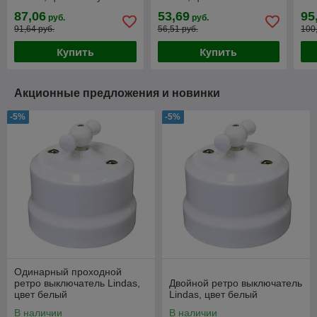
руч
87,06
53,69
95
руб.
руб.
91,64 руб.
56,51 руб.
100
Купить
Купить
Акционные предложения и новинки
-5%
-5%
Одинарный проходной
ретро выключатель Lindas,
Двойной ретро выключатель
цвет белый
Lindas, цвет белый
В наличии
В наличии