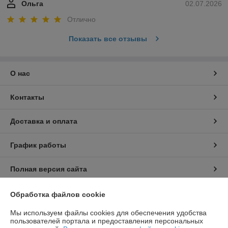
Ольга
02.07.2026
Отлично
Показать все отзывы
О нас
Контакты
Доставка и оплата
График работы
Полная версия сайта
Политика обработки cookies
Обработка файлов cookie
Мы используем файлы cookies для обеспечения удобства
Сайт создан на платформе Deal.by
пользователей портала и предоставления персональных