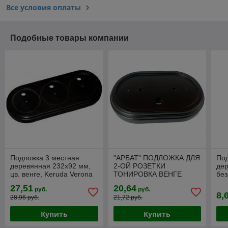
Все условия оплаты
Подобные товары компании
Подложка 3 местная
"АРБАТ" ПОДЛОЖКА ДЛЯ
Под
деревянная 232х92 мм,
2-ОЙ РОЗЕТКИ
дер
цв. венге, Keruda Verona
ТОНИРОВКА ВЕНГЕ
без
BLKV-3
150х95х18 мм
Ver
27,51
20,64
руб.
руб.
8,
28,96 руб.
21,72 руб.
Купить
Купить