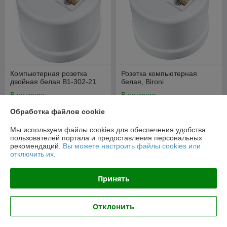
Компьютерная розетка
Розетка компьютерная
двойная белая B1-302-21
белая, Bironi
В наличии
В наличии
54,15
54,15
Обработка файлов cookie
57 руб.
57 руб.
руб.
руб.
Мы используем файлы cookies для обеспечения удобства
Купить
Купить
пользователей портала и предоставления персональных
рекомендаций.
Вы можете настроить файлы cookies или
отключить их.
-5%
-5%
Принять
Отклонить