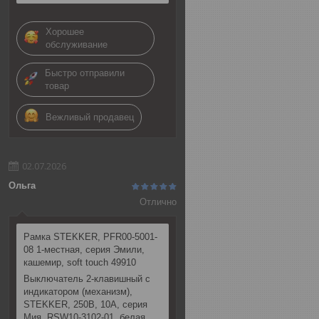
Хорошее
обслуживание
Быстро отправили
товар
Вежливый продавец
02.07.2026
Ольга
Отлично
Рамка STEKKER, PFR00-5001-
08 1-местная, серия Эмили,
кашемир, soft touch 49910
Выключатель 2-клавишный c
индикатором (механизм),
STEKKER, 250В, 10А, серия
Мия, RSW10-3102-01, белая