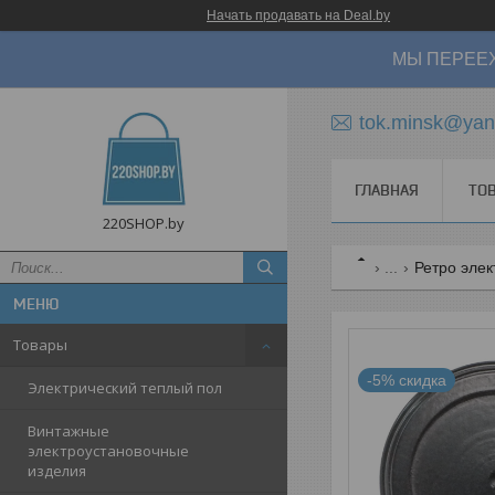
Начать продавать на Deal.by
МЫ ПЕРЕЕХ
tok.minsk@yan
ГЛАВНАЯ
ТО
220SHOP.by
...
Ретро элек
Товары
-5%
Электрический теплый пол
Винтажные
электроустановочные
изделия