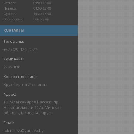
Четверг
09:00-18:00
Пятница
09:00-18:00
Суббота
10:30-15:00
Воскресенье
Выходной
КОНТАКТЫ
+375 (29) 120-22-77
220SHOP
Крук Сергей Иванович
ТЦ "Александров Пассаж" пр.
Независимости 117а, Минская
область, Минск, Беларусь
tok.minsk@yandex.by