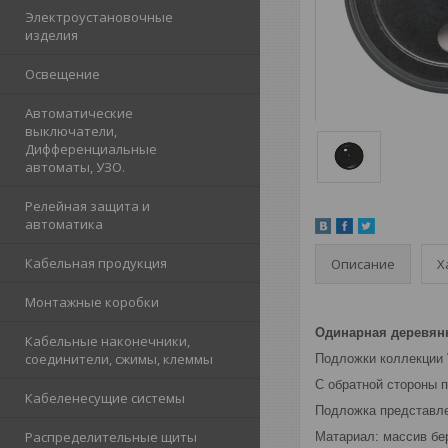
Электроустановочные
изделия
Освещение
Автоматические
выключатели,
Дифференциальные
автоматы, УЗО.
Релейная защита и
автоматика
Кабельная продукция
Описание
Х
Монтажные коробки
Одинарная деревянн
Кабельные наконечники,
соединители, сжимы, клеммы
Подложки коллекции 
С обратной стороны 
Кабеленесущие системы
Подложка представле
Распределительные щиты
Матариал: массив бе