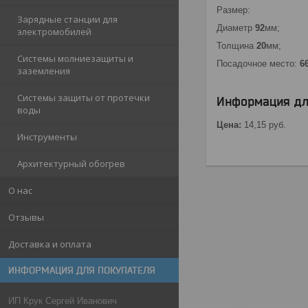
Размер:
Зарядные станции для
Диаметр
92
мм;
электромобилей
Толщина
20
мм;
Системы молниезащиты и
Посадочное место:
6
заземления
Системы защиты от протечки
Информация дл
воды
Цена:
14,15
руб.
Инструменты
Архитектурный обогрев
О нас
Отзывы
Доставка и оплата
ИНФОРМАЦИЯ ДЛЯ ПОКУПАТЕЛЯ
ИП Крук Сергей Иванович