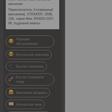
магнолия
Переключатель 2-клавишный
(механизм), STEKKER, 250В,
10А, серия Мия, RSW10-3107-
08, пудровый жемчуг
Хорошее
обслуживание
Актуальное описание
Быстро связались
Быстро отправили
товар
Вежливый продавец
Актуальная цена