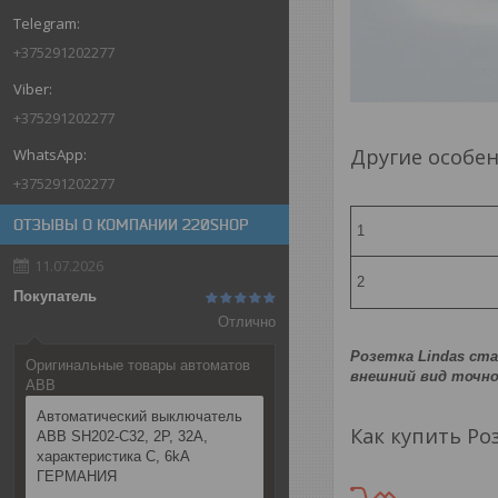
+375291202277
+375291202277
Другие особе
+375291202277
ОТЗЫВЫ О КОМПАНИИ 220SHOP
1
11.07.2026
2
Покупатель
Отлично
Розетка Lindas ст
Оригинальные товары автоматов
внешний вид точно
ABB
Автоматический выключатель
Как купить Ро
ABB SH202-C32, 2P, 32А,
характеристика C, 6kA
ГЕРМАНИЯ