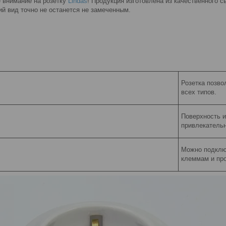
е внимание на розетку
Lindas
! Продукция изготовлена из качественного 
й вид точно не останется не замеченным.
Розетка позво
всех типов.
Поверхность и
привлекательн
Можно подклю
клеммам и про