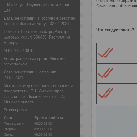
обязательно обратит
г. Минск ул. Прушинских дом 6 , кв
Оригинальный внешни
133
Дата регистрации в Торговом реестре/
Реестре бытовых услуг: 02.04.2021
Что следует знать?
Номер в Торговом реестре/Реестре
бытовых услуг: 506430, Республика
Беларусь
УНП: 193513378
Регистрационный орган: Минский
горисполком
Дата регистрации компании:
24.02.2021
Местонахождение книги замечаний и
предложений: ТЦ "Александров
Пассаж" пр. Независимости 117а,
Минская область
Режим работы:
День
Время работы
Понедельник
09:00-18:00
Вторник
09:00-18:00
Среда
09:00-18:00