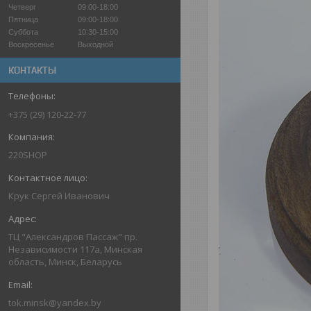
Четверг
09:00-18:00
Пятница
09:00-18:00
Суббота
10:30-15:00
Воскресенье
Выходной
КОНТАКТЫ
+375 (29) 120-22-77
220SHOP
Крук Сергей Иванович
ТЦ "Александров Пассаж" пр.
Независимости 117а, Минская
область, Минск, Беларусь
tok.minsk@yandex.by