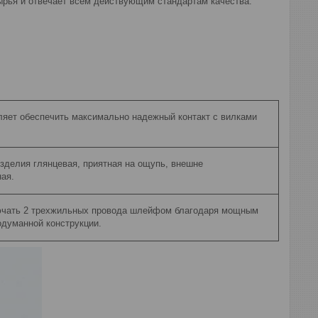
сырья и отвечает всем действующим стандартам качества.
ляет обеспечить максимально надежный контакт с вилками
зделия глянцевая, приятная на ощупь, внешне
ая.
чать 2 трехжильных провода шлейфом благодаря мощным
думанной конструкции.