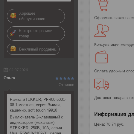
Хорошее
Оформить заказ на с
обслуживание
Быстро отправили
товар
Консультация менедж
Вежливый продавец
02.07.2026
Оплата удобным спо
Ольга
Отлично
Доставка товара в те
Рамка STEKKER, PFR00-5001-
08 1-местная, серия Эмили,
кашемир, soft touch 49910
Информация дл
Выключатель 2-клавишный c
индикатором (механизм),
Цена:
78,74
руб.
STEKKER, 250В, 10А, серия
Мия, RSW10-3102-01, белая