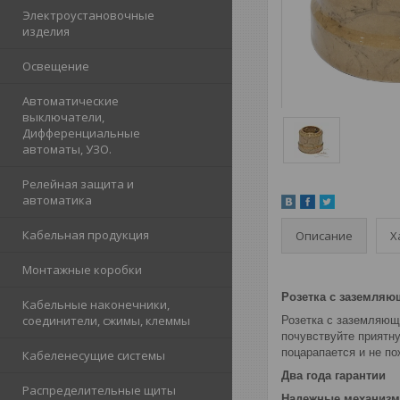
Электроустановочные
изделия
Освещение
Автоматические
выключатели,
Дифференциальные
автоматы, УЗО.
Релейная защита и
автоматика
Кабельная продукция
Описание
Х
Монтажные коробки
Розетка с заземляю
Кабельные наконечники,
соединители, сжимы, клеммы
Розетка с заземляющ
почувствуйте приятну
поцарапается и не по
Кабеленесущие системы
Два года гарантии
Распределительные щиты
Надежные механиз