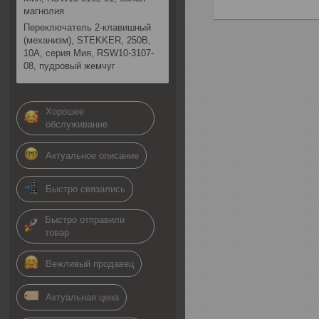
магнолия
Переключатель 2-клавишный
(механизм), STEKKER, 250В,
10А, серия Мия, RSW10-3107-
08, пудровый жемчуг
Хорошее
обслуживание
Актуальное описание
Быстро связались
Быстро отправили
товар
Вежливый продавец
Актуальная цена