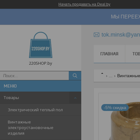
Начать продавать на Deal.by
МЫ ПЕРЕЕХ
tok.minsk@yan
ГЛАВНАЯ
ТО
220SHOP.by
...
Винтажные 
Товары
-5%
Электрический теплый пол
Винтажные
электроустановочные
изделия