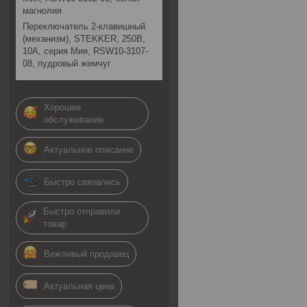
магнолия
Переключатель 2-клавишный
(механизм), STEKKER, 250В,
10А, серия Мия, RSW10-3107-
08, пудровый жемчуг
Хорошее
обслуживание
Актуальное описание
Быстро связались
Быстро отправили
товар
Вежливый продавец
Актуальная цена