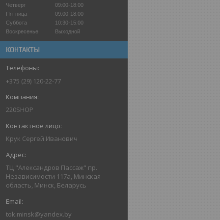
Четверг
09:00-18:00
Пятница
09:00-18:00
Суббота
10:30-15:00
Воскресенье
Выходной
КОНТАКТЫ
+375 (29) 120-22-77
220SHOP
Крук Сергей Иванович
ТЦ "Александров Пассаж" пр.
Независимости 117а, Минская
область, Минск, Беларусь
tok.minsk@yandex.by