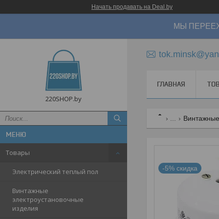
Начать продавать на Deal.by
МЫ ПЕРЕЕХ
tok.minsk@yan
ГЛАВНАЯ
ТО
220SHOP.by
...
Винтажные 
Товары
-5%
Электрический теплый пол
Винтажные
электроустановочные
изделия