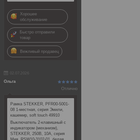
Хорошее
обслуживание
Быстро отправили
товар
Вежливый продавец
02.07.2026
Ольга
Отлично
Рамка STEKKER, PFR00-5001-
08 1-местная, серия Эмили,
кашемир, soft touch 49910
Выключатель 2-клавишный c
индикатором (механизм),
STEKKER, 250В, 10А, серия
Мия, RSW10-3102-01, белая