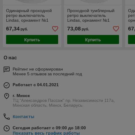
Одинарный проходной
Проходной тумблерный
Од
ретро выключатель
ретро выключатель
рет
Lindas, орнамент №1
Lindas, орнамент №1
ор
(лилия)
(лилия), ручка бронза
(ва
67,34
73,08
67
руб.
руб.
Купить
Купить
О нас
Рейтинг не сформирован
Менее 5 отзывов за последний год
Работает с 04.01.2021
г. Минск
ТЦ "Александров Пассаж" пр. Независимости 117а,
Минская область, Минск, Беларусь
Контакты
Сегодня работает с 09:00 до 18:00
Показать весь график работы