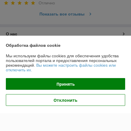
Отлично
Показать все отзывы
О нас
Обработка файлов cookie
Контакты
Мы используем файлы cookies для обеспечения удобства
пользователей портала и предоставления персональных
Доставка и оплата
рекомендаций.
Вы можете настроить файлы cookies или
отключить их.
График работы
Принять
Полная версия сайта
Отклонить
Политика обработки cookies
Сайт создан на платформе Deal.by