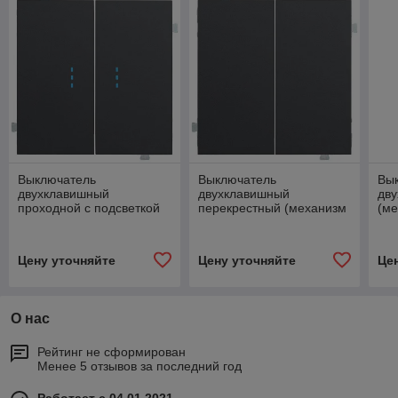
Выключатель
Выключатель
Вы
двухклавишный
двухклавишный
дв
проходной с подсветкой
перекрестный (механизм
(ме
(механизм + клавиши)
+ клавиши) Черный сатин
Че
Черный сатин
Цену уточняйте
Цену уточняйте
Це
О нас
Рейтинг не сформирован
Менее 5 отзывов за последний год