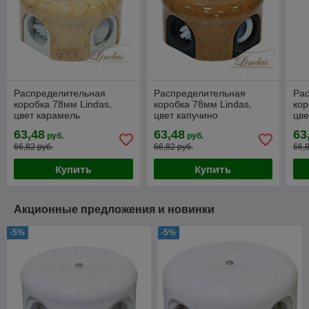
Распределительная
Распределительная
Ра
коробка 78мм Lindas,
коробка 78мм Lindas,
кор
цвет карамель
цвет капучино
цве
63,48
63,48
63
руб.
руб.
66,82 руб.
66,82 руб.
66,
Купить
Купить
Акционные предложения и новинки
-5%
-5%