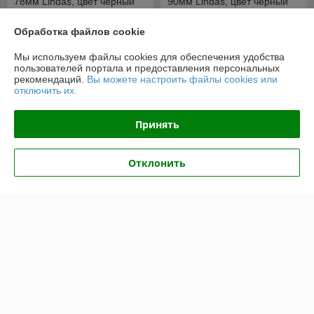
78мм Lindas, цвет чёрный
90мм Lindas, цвет чёрный
В наличии
В наличии
Обработка файлов cookie
46,43
50,06
48,87 руб.
52,69 руб.
руб.
руб.
Мы используем файлы cookies для обеспечения удобства
пользователей портала и предоставления персональных
Купить
Купить
рекомендаций.
Вы можете настроить файлы cookies или
отключить их.
-5%
-5%
Принять
Отклонить
Распределительная коробка
Распределительная коробка
78мм Lindas, цвет слоновая
90мм Lindas, цвет слоновая
кость
кость
В наличии
В наличии