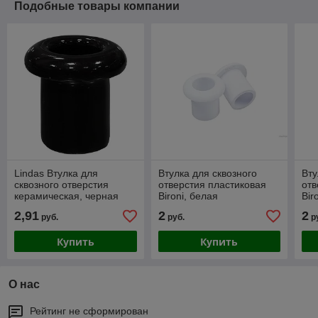
Подобные товары компании
Lindas Втулка для
Втулка для сквозного
Вту
сквозного отверстия
отверстия пластиковая
отв
керамическая, черная
Bironi, белая
Bir
2,91
2
2
руб.
руб.
р
Купить
Купить
О нас
Рейтинг не сформирован