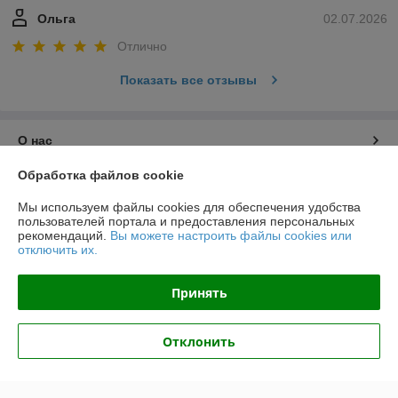
Ольга
02.07.2026
Отлично
Показать все отзывы
О нас
Обработка файлов cookie
Контакты
Мы используем файлы cookies для обеспечения удобства
пользователей портала и предоставления персональных
Доставка и оплата
рекомендаций.
Вы можете настроить файлы cookies или
отключить их.
График работы
Принять
Полная версия сайта
Отклонить
Политика обработки cookies
Сайт создан на платформе Deal.by