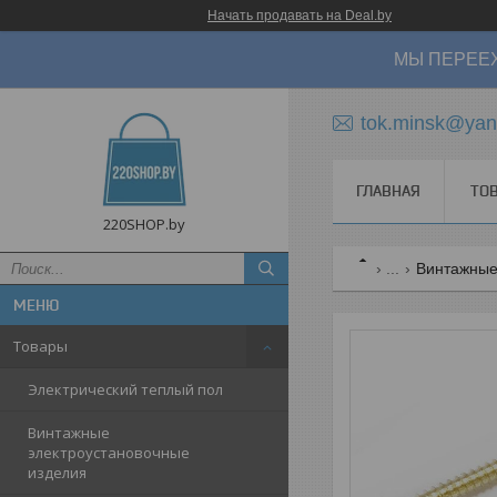
Начать продавать на Deal.by
МЫ ПЕРЕЕХ
tok.minsk@yan
ГЛАВНАЯ
ТО
220SHOP.by
...
Винтажные 
Товары
Электрический теплый пол
Винтажные
электроустановочные
изделия