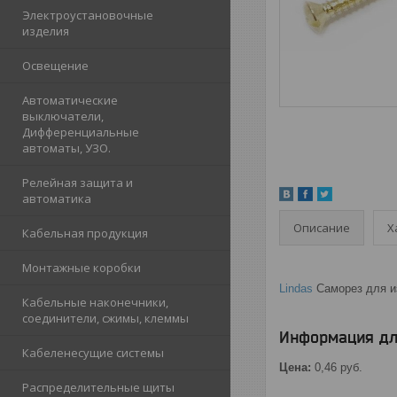
Электроустановочные
изделия
Освещение
Автоматические
выключатели,
Дифференциальные
автоматы, УЗО.
Релейная защита и
автоматика
Описание
Х
Кабельная продукция
Монтажные коробки
Lindas
Саморез для и
Кабельные наконечники,
соединители, сжимы, клеммы
Информация дл
Кабеленесущие системы
Цена:
0,46
руб.
Распределительные щиты