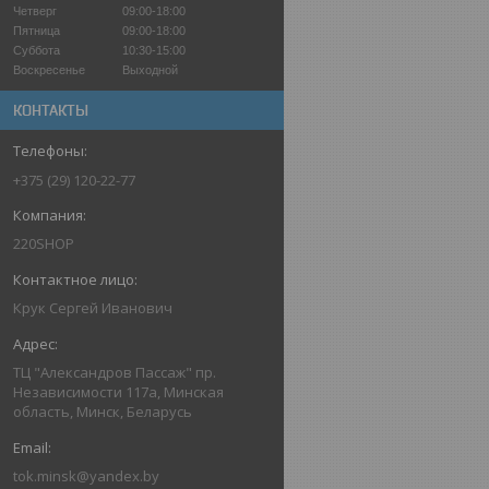
Четверг
09:00-18:00
Пятница
09:00-18:00
Суббота
10:30-15:00
Воскресенье
Выходной
КОНТАКТЫ
+375 (29) 120-22-77
220SHOP
Крук Сергей Иванович
ТЦ "Александров Пассаж" пр.
Независимости 117а, Минская
область, Минск, Беларусь
tok.minsk@yandex.by