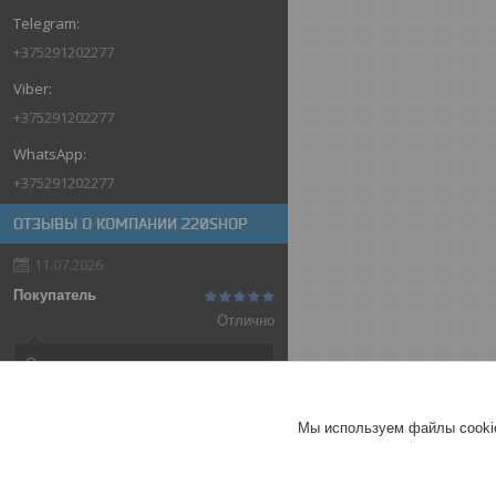
+375291202277
+375291202277
+375291202277
ОТЗЫВЫ О КОМПАНИИ 220SHOP
11.07.2026
Покупатель
Отлично
Оригинальные товары автоматов
ABB
Автоматический выключатель
Мы используем файлы cookie
ABB SH202-C32, 2P, 32А,
характеристика C, 6kA
ГЕРМАНИЯ