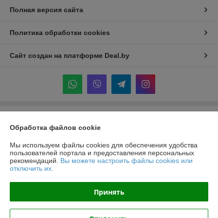
Полная версия сайта
Политика обработки cookies
Сайт создан на платформе Deal.by
Информация для покупателя
Обработка файлов cookie
Индивидуальный предприниматель:
ИП Крук Сергей Иванович
г. Минск ул. Прушинских дом 6 , кв 133
Мы используем файлы cookies для обеспечения удобства
пользователей портала и предоставления персональных
Регистрационный номер ЕГР: 193513378
рекомендаций.
Вы можете настроить файлы cookies или
отключить их.
УНП: 193513378
Регистрационный орган: Минский горисполком
Принять
Дата регистрации компании: 24.02.2021