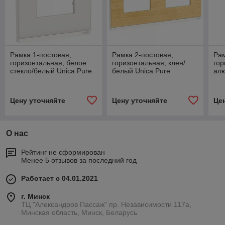
Рамка 1-постовая,
Рамка 2-постовая,
Рам
горизонтальная, белое
горизонтальная, клен/
гор
стекло/белый Unica Pure
белый Unica Pure
ал
Schneider Electric
Schneider Electric
бел
Sch
Цену уточняйте
Цену уточняйте
Це
О нас
Рейтинг не сформирован
Менее 5 отзывов за последний год
Работает с 04.01.2021
г. Минск
ТЦ "Александров Пассаж" пр. Независимости 117а,
Минская область, Минск, Беларусь