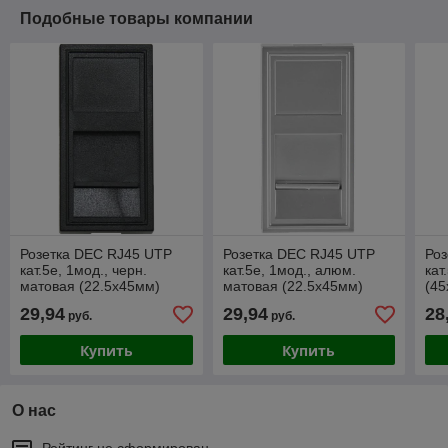
Подобные товары компании
Розетка DEC RJ45 UTP
Розетка DEC RJ45 UTP
Ро
кат.5e, 1мод., черн.
кат.5e, 1мод., алюм.
кат
матовая (22.5х45мм)
матовая (22.5х45мм)
(45
DE
29,94
29,94
28
руб.
руб.
Купить
Купить
О нас